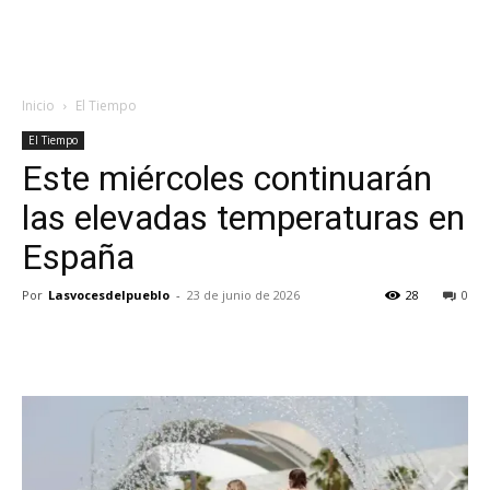
Inicio
El Tiempo
El Tiempo
Este miércoles continuarán
las elevadas temperaturas en
España
Por
Lasvocesdelpueblo
-
23 de junio de 2026
28
0