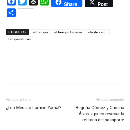
Facebook
Twitter
Buffer
WhatsApp
Share
Post
Compartir
ETIQUETAS
el tiempo
el tiempo España
ola de calor
temperaturas
Artículo anterior
Artículo siguiente
¿Leo Messi o Lamine Yamal?
Begoña Gómez y Cristina
Álvarez piden revocar la
retirada del pasaporte