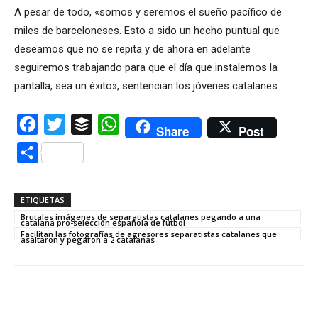
A pesar de todo, «somos y seremos el sueño pacífico de
miles de barceloneses. Esto a sido un hecho puntual que
deseamos que no se repita y de ahora en adelante
seguiremos trabajando para que el día que instalemos la
pantalla, sea un éxito», sentencian los jóvenes catalanes.
Facebook
Twitter
Buffer
WhatsApp
Share
Post
Compartir
ETIQUETAS
Brutales imágenes de separatistas catalanes pegando a una
catalana pro-selección española de fútbol
Facilitan las fotografías de agresores separatistas catalanes que
asaltaron y pegaron a 2 catalanas