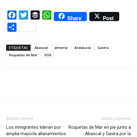
Facebook
Twitter
Buffer
WhatsApp
Share
Post
Compartir
ETIQUETAS
Abascal
almería
Andalucía
Gavira
Roquetas de Mar
VOX
Artículo anterior
Artículo siguiente
Los inmigrantes lideran por
Roquetas de Mar en pie junto a
amplia mayoría allanamientos
Abascal y Gavira por la