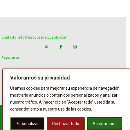
Contacto: info@lasvocesdelpueblo.com
Registrarse
Valoramos su privacidad
Usamos cookies para mejorar su experiencia de navegación,
mostrarle anuncios o contenidos personalizados y analizar
nuestro tráfico. Al hacer clic en “Aceptar todo” usted da su
consentimiento a nuestro uso de las cookies.
© Copyright Lasvocesdelpueblo
Homepage
POLÍTICA
ESPAÑA
GENTE
INTERNACIONAL
Personalizar
Rechazar todo
Aceptar todo
DEPORTE
El Tiempo
Lasvoces