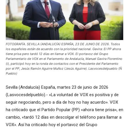
FOTOGRAFÍA. SEVILLA (ANDALUCÍA) ESPAÑA, 23 DE JUNIO DE 2026. Todos
los españoles están de acuerdo con la prioridad nacional. Gavira: El PP ahora
tiene prisa pero tardó 12 días en llamar a VOX. El portavoz del Grupo
Parlamentario de VOX en el Parlamento de Andalucía, Manuel Gavira Florentino
(i), participó hoy en la ronda de contactos con el Presidente del Parlamento
por el PP, Jesús Ramón Aguirre Muñoz (Jesús Aguirre). Lasvocesdelpueblo (Ñ
Pueblo)
Sevilla (Andalucía) España, martes 23 de junio de 2026
(Lasvocesdelpueblo).- «La voluntad de VOX es positiva y de
seguir negociando, pero a día de hoy no hay acuerdo». VOX
ha criticado que el Partido Popular (PP) «ahora tiene prisa», en
cambio, «tardó 12 días en descolgar el teléfono para llamar a
VOX». Así ha criticado hoy el portavoz del Grupo