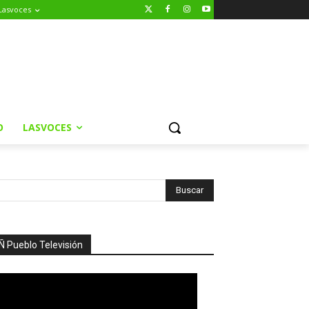
Lasvoces
O
LASVOCES
Ñ Pueblo Televisión