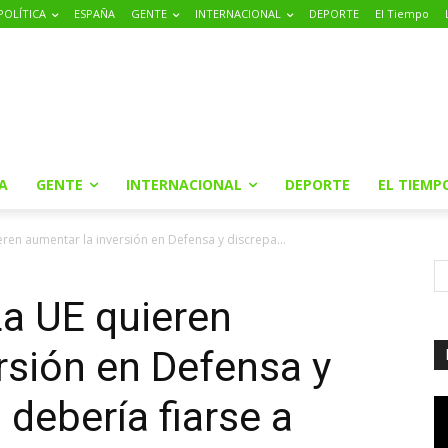
POLÍTICA
ESPAÑA
GENTE
INTERNACIONAL
DEPORTE
El Tiempo
A
GENTE
INTERNACIONAL
DEPORTE
EL TIEMP
ren aumentar la inversión en Defensa y discrepa...
La UE quieren
rsión en Defensa y
 debería fiarse a