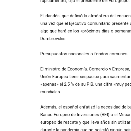
rápidamente», dijo el presidente del Eurogrupo
El irlandés, que definió la atmósfera del encu
una vez que el Ejecutivo comunitario presente 
algo que hará en los «próximos días o semanas
Dombrovskis.
Presupuestos nacionales o fondos comunes
El ministro de Economía, Comercio y Empresa, 
Unión Europea tiene «espacio» para «aumentar
«apenas» el 2,5 % de su PIB, una cifra «muy pe
mundiales.
Además, el español enfatizó la necesidad de 
Banco Europeo de Inversiones (BEI) o el Mecan
europeo de rescate y que lleva años sin utiliza
durante la pandemia que no solicitó ningún país