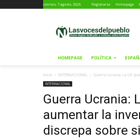
viernes, 7 agosto, 2026
Registrarse
Homepage
HOMEPAGE
POLÍTICA
ESPAÑ
Inicio
INTERNACIONAL
Guerra Ucrania: La UE quie
INTERNACIONAL
Guerra Ucrania: 
aumentar la inve
discrepa sobre si