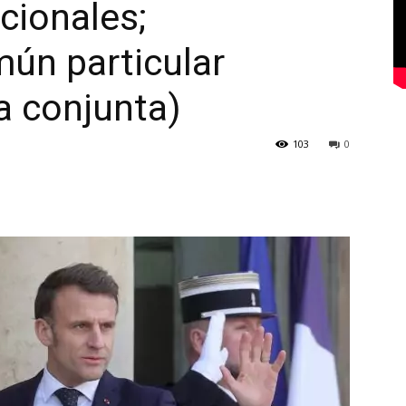
cionales;
mún particular
a conjunta)
103
0