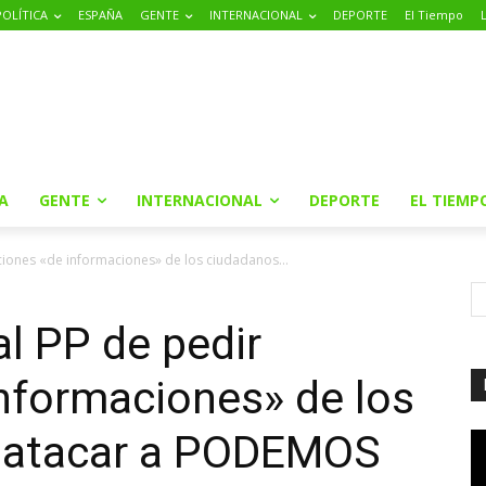
POLÍTICA
ESPAÑA
GENTE
INTERNACIONAL
DEPORTE
El Tiempo
A
GENTE
INTERNACIONAL
DEPORTE
EL TIEMP
aciones «de informaciones» de los ciudadanos...
l PP de pedir
informaciones» de los
 atacar a PODEMOS