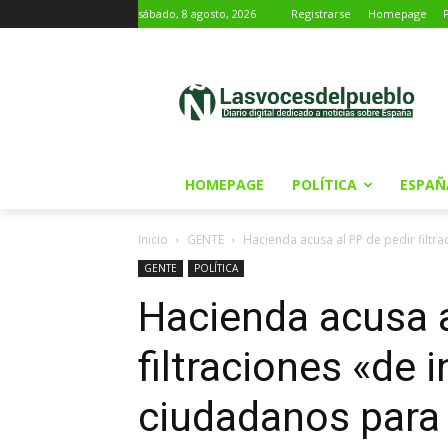
sábado, 8 agosto, 2026
Registrarse
Homepage
HOMEPAGE
POLÍTICA
ESPAÑ
Inicio
GENTE
Hacienda acusa al PP de pedir filtr
GENTE
POLÍTICA
Hacienda acusa a
filtraciones «de 
ciudadanos para