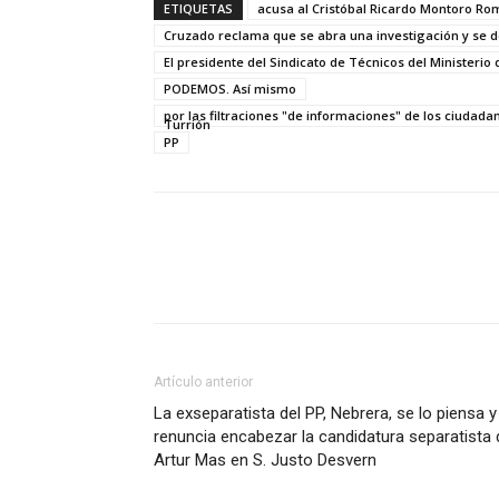
ETIQUETAS
acusa al Cristóbal Ricardo Montoro Ro
Cruzado reclama que se abra una investigación y se d
El presidente del Sindicato de Técnicos del Ministerio
PODEMOS. Así mismo
por las filtraciones "de informaciones" de los ciudada
Turrión
PP
Artículo anterior
La exseparatista del PP, Nebrera, se lo piensa y
renuncia encabezar la candidatura separatista 
Artur Mas en S. Justo Desvern