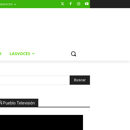
Lasvoces
O
LASVOCES
Ñ Pueblo Televisión