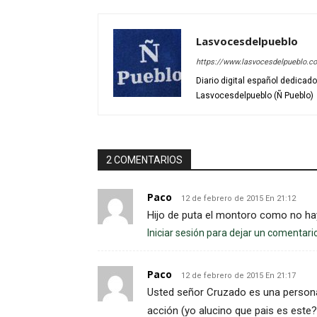
Lasvocesdelpueblo
https://www.lasvocesdelpueblo.c
Diario digital español dedicad
Lasvocesdelpueblo (Ñ Pueblo)
2 COMENTARIOS
Paco
12 de febrero de 2015 En 21:12
Hijo de puta el montoro como no ha
Iniciar sesión para dejar un comentari
Paco
12 de febrero de 2015 En 21:17
Usted señor Cruzado es una persona
acción (yo alucino que pais es este?