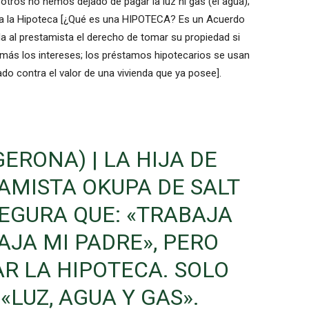
tros no hemos dejado de pagar la luz ni gas (el agua);
ra la Hipoteca [¿Qué es una HIPOTECA? Es un Acuerdo
a al prestamista el derecho de tomar su propiedad si
 más los intereses; los préstamos hipotecarios se usan
do contra el valor de una vivienda que ya posee].
GERONA) | LA HIJA DE
LAMISTA OKUPA DE SALT
EGURA QUE: «TRABAJA
AJA MI PADRE», PERO
R LA HIPOTECA. SOLO
«LUZ, AGUA Y GAS».