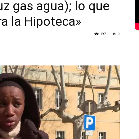
uz gas agua); lo que
a la Hipoteca»
197
0