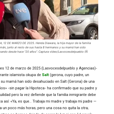
12 DE MARZO DE 2025. Henda Diawara, la hija mayor de la familia
 imán, junto al resto de sus hasta 8 hermanos y su mamá han sido
upando desde hace "20 años". Captura vídeo/Lasvocesdelpueblo (Ñ
rtes 12 de marzo de 2025 (Lasvocesdelpueblo y Agencias)-
igrante islamista okupa de
Salt
(gerona, cuyo padre, un
y su mamá han sido desahuciado en Salt (Gerona) de una
os» -sin pagar la Hipoteca- ha confirmado que su padre y
ilidad pero la vez defiende que la familia inmigrante debe
plica así: «Ya, es que… Trabaja mi madre y trabaja mi padre —
a un poco más horas; pero una cosa no quita la otra;