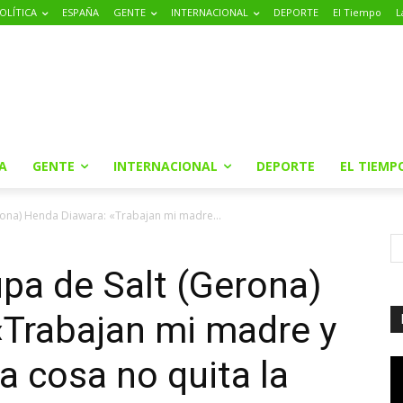
OLÍTICA
ESPAÑA
GENTE
INTERNACIONAL
DEPORTE
El Tiempo
L
A
GENTE
INTERNACIONAL
DEPORTE
EL TIEMP
rona) Henda Diawara: «Trabajan mi madre...
upa de Salt (Gerona)
«Trabajan mi madre y
a cosa no quita la