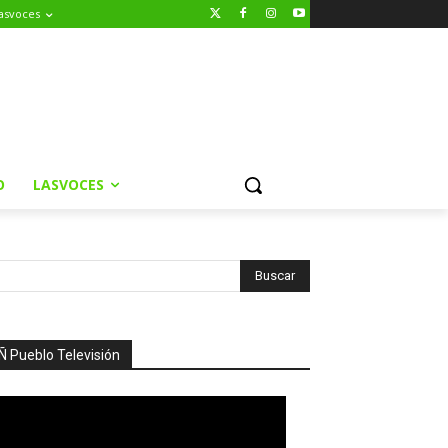
asvoces
O
LASVOCES
Ñ Pueblo Televisión