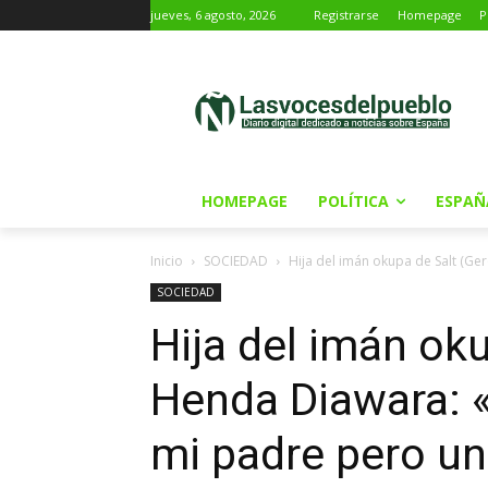
jueves, 6 agosto, 2026
Registrarse
Homepage
P
HOMEPAGE
POLÍTICA
ESPAÑ
Inicio
SOCIEDAD
Hija del imán okupa de Salt (Ge
SOCIEDAD
Hija del imán ok
Henda Diawara: 
mi padre pero un