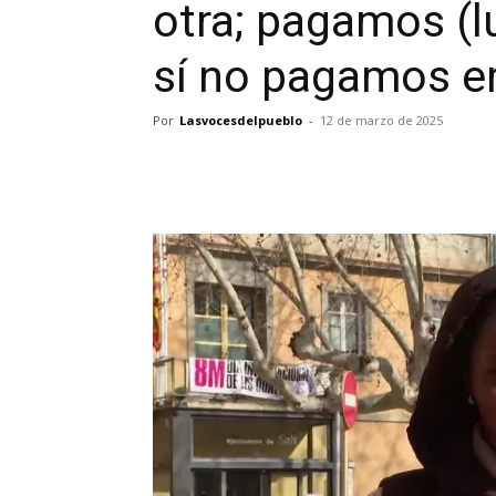
otra; pagamos (l
sí no pagamos er
Por
Lasvocesdelpueblo
-
12 de marzo de 2025