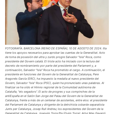
FOTOGRAFÍA. BARCELONA (REINO DE ESPAÑA), 10 DE AGOSTO DE 2024. Illa
tiene los apoyos necesarios para aprobar las cuentas de la Generalitat. Acto
de toma de posesión del ultra y zurdo progre Salvador "Isla" Roca, como
presidente del Govern català. El triste acto ha iniciado con la lectura del
decreto de nombramiento por parte del presidente del Parlament y, a
continuación, Salvador "Isla" Roca ha prometido el cargo. A continuación, el
presidente en funciones del Govern de la Generalitat de Catalunya, Pere
Aragonés García (ERC), ha impuesto la medalla al nuevo presidente del
Govern, Salvador "Isla" Roca (PSC), quien ha pronunciado unas palabras. Al
finalizar se ha oído el Himno regional de la Comunidad autónoma de
Cataluña, "els segadors". El acto de progres y sus compinches de la
antiEspaña en el Salón San Jorge del Palau del Govern de la Generalitat de
Catalunya, frente a más de un centenar de asistentes, entre elos: el presidente
del Parlament de Catalunya y dirigente de la detrchista cobarde separatista
Junts per Catalunya, Josep Rull Andreu; los expresidentes del Govern de la
Generalitat de Catalunya, Joaquim Torra Pla (Quim Torra); Artur Mas Gavarró