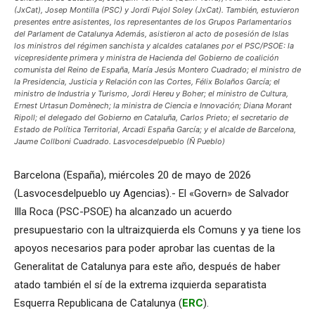
(JxCat), Josep Montilla (PSC) y Jordi Pujol Soley (JxCat). También, estuvieron
presentes entre asistentes, los representantes de los Grupos Parlamentarios
del Parlament de Catalunya Además, asistieron al acto de posesión de Islas
los ministros del régimen sanchista y alcaldes catalanes por el PSC/PSOE: la
vicepresidente primera y ministra de Hacienda del Gobierno de coalición
comunista del Reino de España, María Jesús Montero Cuadrado; el ministro de
la Presidencia, Justicia y Relación con las Cortes, Félix Bolaños García; el
ministro de Industria y Turismo, Jordi Hereu y Boher; el ministro de Cultura,
Ernest Urtasun Domènech; la ministra de Ciencia e Innovación; Diana Morant
Ripoll; el delegado del Gobierno en Cataluña, Carlos Prieto; el secretario de
Estado de Política Territorial, Arcadi España García; y el alcalde de Barcelona, ​​
Jaume Collboni Cuadrado. Lasvocesdelpueblo (Ñ Pueblo)
Barcelona (España), miércoles 20 de mayo de 2026
(Lasvocesdelpueblo uy Agencias).- El «Govern» de Salvador
Illa Roca (PSC-PSOE) ha alcanzado un acuerdo
presupuestario con la ultraizquierda els Comuns y ya tiene los
apoyos necesarios para poder aprobar las cuentas de la
Generalitat de Catalunya para este año, después de haber
atado también el sí de la extrema izquierda separatista
Esquerra Republicana de Catalunya (
ERC
).