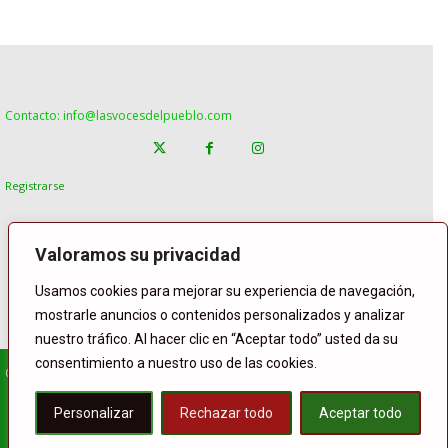
Contacto: info@lasvocesdelpueblo.com
Registrarse
Valoramos su privacidad
Usamos cookies para mejorar su experiencia de navegación,
mostrarle anuncios o contenidos personalizados y analizar
nuestro tráfico. Al hacer clic en “Aceptar todo” usted da su
consentimiento a nuestro uso de las cookies.
© Copyright Lasvocesdelpueblo
Homepage
POLÍTICA
ESPAÑA
GENTE
INTERNACIONAL
Personalizar
Rechazar todo
Aceptar todo
DEPORTE
El Tiempo
Lasvoces
Facebook
Twitter
Buffer
WhatsApp
Compartir