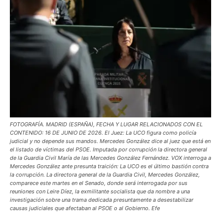
FOTOGRAFÍA. MADRID (ESPAÑA), FECHA Y LUGAR RELACIONADOS CON EL
CONTENIDO: 16 DE JUNIO DE 2026. El Juez: La UCO figura como policía
judicial y no depende sus mandos. Mercedes González dice al juez que está en
el listado de víctimas del PSOE. Imputada por corrupción la directora general
de la Guardia Civil María de las Mercedes González Fernández. VOX interroga a
Mercedes González ante presunta traición: La UCO es el último bastión contra
la corrupción. La directora general de la Guardia Civil, Mercedes González,
comparece este martes en el Senado, donde será interrogada por sus
reuniones con Leire Díez, la exmilitante socialista que da nombre a una
investigación sobre una trama dedicada presuntamente a desestabilizar
causas judiciales que afectaban al PSOE o al Gobierno. Efe