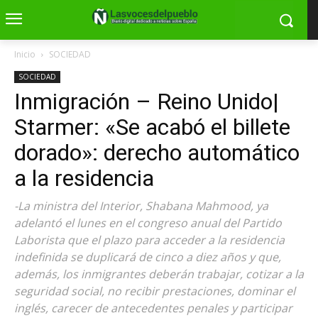
Inicio
SOCIEDAD
SOCIEDAD
Inmigración – Reino Unido|
Starmer: «Se acabó el billete
dorado»: derecho automático
a la residencia
-La ministra del Interior, Shabana Mahmood, ya
adelantó el lunes en el congreso anual del Partido
Laborista que el plazo para acceder a la residencia
indefinida se duplicará de cinco a diez años y que,
además, los inmigrantes deberán trabajar, cotizar a la
seguridad social, no recibir prestaciones, dominar el
inglés, carecer de antecedentes penales y participar