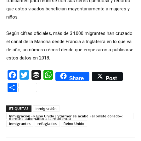
traficantes para reunirse con sus seres queridos» y recordó
que estos visados benefician mayoritariamente a mujeres y
niños.
Según cifras oficiales, más de 34.000 migrantes han cruzado
el canal de la Mancha desde Francia a Inglaterra en lo que va
de año, un número récord desde que empezaron a publicarse
estos datos en 2018.
Facebook
Twitter
Buffer
WhatsApp
Share
Post
Compartir
ETIQUETAS
inmigración
Inmigración - Reino Unido| Starmer se acabó «el billete dorado»:
derecho automático a la residencia
inmigrantes
refugiados
Reino Unido