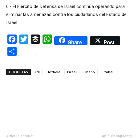
6.- El Ejército de Defensa de Israel continúa operando para
eliminar las amenazas contra los ciudadanos del Estado de
Israel.
Facebook
Twitter
Buffer
WhatsApp
Share
Post
Compartir
ETIQUETAS
FdI
Hezbolá
Israel
Líbano
Tzáhal
Artículo anterior
Artículo siguiente