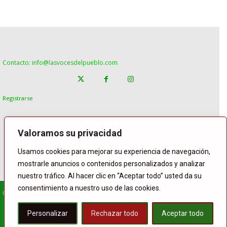
Contacto: info@lasvocesdelpueblo.com
Registrarse
Valoramos su privacidad
Usamos cookies para mejorar su experiencia de navegación,
mostrarle anuncios o contenidos personalizados y analizar
nuestro tráfico. Al hacer clic en “Aceptar todo” usted da su
consentimiento a nuestro uso de las cookies.
© Copyright Lasvocesdelpueblo
Homepage
POLÍTICA
ESPAÑA
GENTE
INTERNACIONAL
Personalizar
Rechazar todo
Aceptar todo
DEPORTE
El Tiempo
Lasvoces
Facebook
Twitter
Buffer
WhatsApp
Compartir