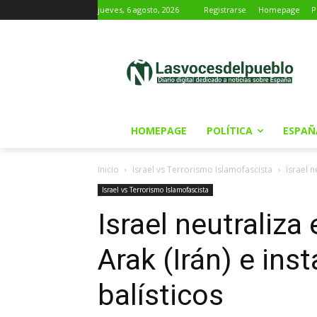
jueves, 6 agosto, 2026
Registrarse
Homepage
P
HOMEPAGE
POLÍTICA
ESPAÑ
Inicio
Israel vs Terrorismo Islamofascista
Israel n
Israel vs Terrorismo Islamofascista
Israel neutraliza
Arak (Irán) e ins
balísticos