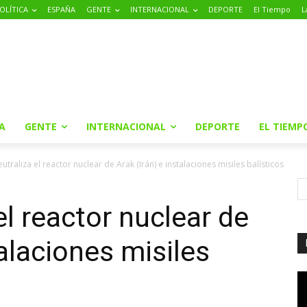
OLÍTICA
ESPAÑA
GENTE
INTERNACIONAL
DEPORTE
El Tiempo
L
A
GENTE
INTERNACIONAL
DEPORTE
EL TIEMP
eutraliza el reactor nuclear de Arak (Irán) e instalaciones misiles balísticos
 el reactor nuclear de
talaciones misiles