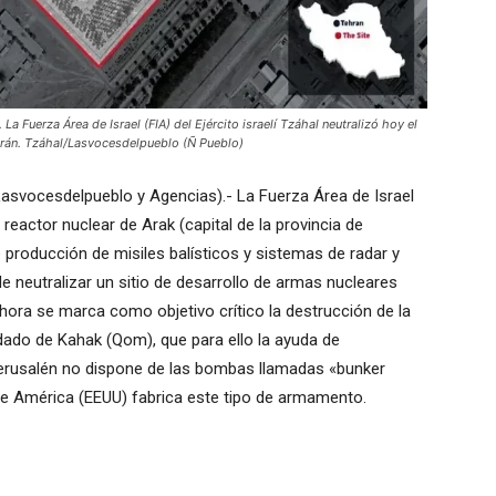
uerza Área de Israel (FIA) del Ejército israelí Tzáhal neutralizó hoy el
) Irán. Tzáhal/Lasvocesdelpueblo (Ñ Pueblo)
(Lasvocesdelpueblo y Agencias).- La Fuerza Área de Israel
l reactor nuclear de Arak (capital de la provincia de
e producción de misiles balísticos y sistemas de radar y
 neutralizar un sitio de desarrollo de armas nucleares
ahora se marca como objetivo crítico la destrucción de la
dado de Kahak (Qom), que para ello la ayuda de
erusalén no dispone de las bombas llamadas «bunker
 de América (EEUU) fabrica este tipo de armamento.