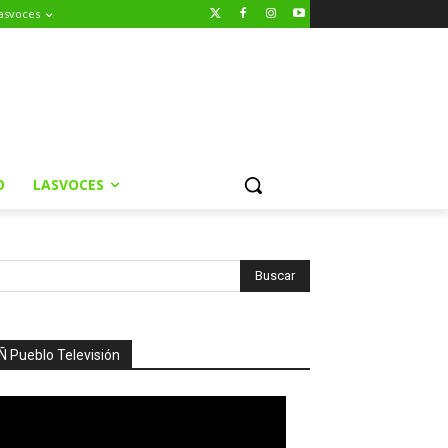
asvoces
O
LASVOCES
Ñ Pueblo Televisión