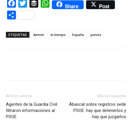
Facebook
Twitter
Buffer
WhatsApp
Share
Post
Compartir
ETIQUETAS
Aemet
el tiempo
España
jueves
Artículo anterior
Artículo siguiente
Agentes de la Guardia Civil
Abascal sobre registros sede
filtraron informaciones al
PSOE: hay que detenerlos y
PSOE
hay que juzgarlos