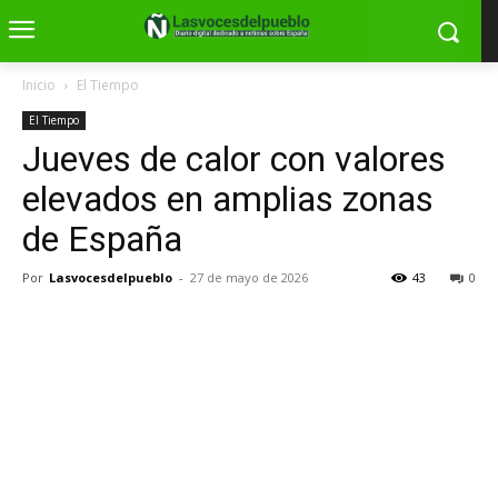
Inicio
El Tiempo
El Tiempo
Jueves de calor con valores
elevados en amplias zonas
de España
Por
Lasvocesdelpueblo
-
27 de mayo de 2026
43
0