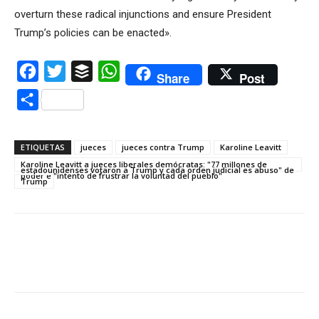
overturn these radical injunctions and ensure President
Trump’s policies can be enacted».
Facebook
Twitter
Buffer
WhatsApp
Share
Post
Compartir
ETIQUETAS
jueces
jueces contra Trump
Karoline Leavitt
Karoline Leavitt a jueces liberales demócratas: "77 millones de
estadounidenses votaron a Trump y cada orden judicial es abuso" de
poder e "intento de frustrar la voluntad del pueblo"
Trump