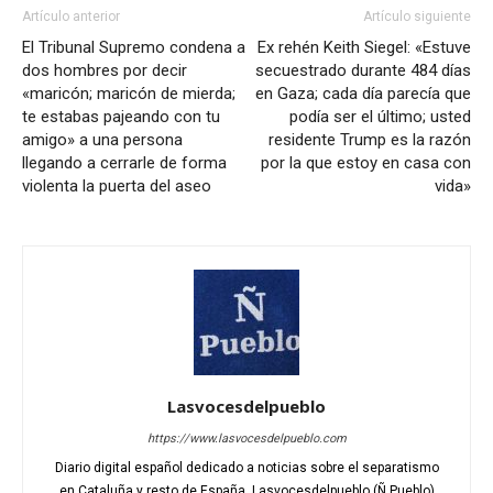
Artículo anterior
Artículo siguiente
El Tribunal Supremo condena a
Ex rehén Keith Siegel: «Estuve
dos hombres por decir
secuestrado durante 484 días
«maricón; maricón de mierda;
en Gaza; cada día parecía que
te estabas pajeando con tu
podía ser el último; usted
amigo» a una persona
residente Trump es la razón
llegando a cerrarle de forma
por la que estoy en casa con
violenta la puerta del aseo
vida»
Lasvocesdelpueblo
https://www.lasvocesdelpueblo.com
Diario digital español dedicado a noticias sobre el separatismo
en Cataluña y resto de España. Lasvocesdelpueblo (Ñ Pueblo)