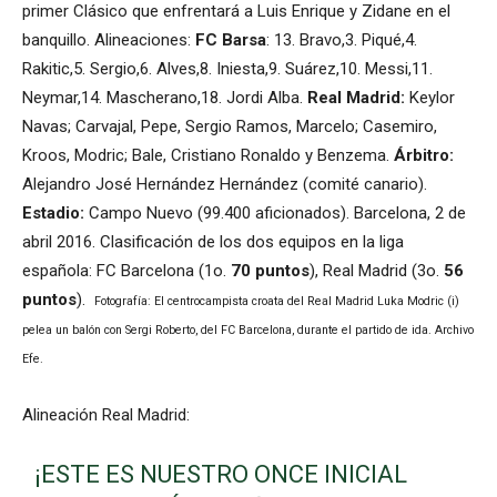
primer Clásico que enfrentará a Luis Enrique y Zidane en el
banquillo. Alineaciones:
FC Barsa
: 13. Bravo,3. Piqué,4.
Rakitic,5. Sergio,6. Alves,8. Iniesta,9. Suárez,10. Messi,11.
Neymar,14. Mascherano,18. Jordi Alba.
Real Madrid:
Keylor
Navas; Carvajal, Pepe, Sergio Ramos, Marcelo; Casemiro,
Kroos, Modric; Bale, Cristiano Ronaldo y Benzema.
Árbitro:
Alejandro José Hernández Hernández (comité canario).
Estadio:
Campo Nuevo (99.400 aficionados). Barcelona, 2 de
abril 2016. Clasificación de los dos equipos en la liga
española: FC Barcelona (1o.
70 puntos
), Real Madrid (3o.
56
puntos
).
Fotografía: El centrocampista croata del Real Madrid Luka Modric (i)
pelea un balón con Sergi Roberto, del FC Barcelona, durante el partido de ida. Archivo
Efe.
Alineación Real Madrid:
¡ESTE ES NUESTRO ONCE INICIAL