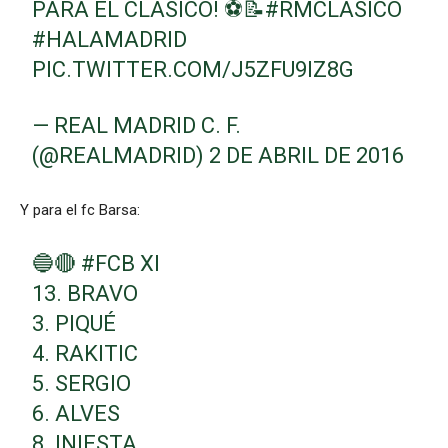
PARA EL CLÁSICO! ⚽📝
#RMCLASICO
#HALAMADRID
PIC.TWITTER.COM/J5ZFU9IZ8G
— REAL MADRID C. F.
(@REALMADRID)
2 DE ABRIL DE 2016
Y para el fc Barsa:
🔵🔴
#FCB
XI
13. BRAVO
3. PIQUÉ
4. RAKITIC
5. SERGIO
6. ALVES
8. INIESTA