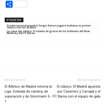
Compartir
ETIQUETAS
El internacional español Sergio Ramos jugará mañana su primer
clásico con los 30 años
La clave del clásico: El estado de gracia de los tridentes del Real
Madrid y del FC Barsa
Artículo anterior
Artículo siguiente
El Atlético de Madrid retoma la
El clásico: El Madrid apuesta
Liga: Goleada de cantera, de
por Casemiro y Carvajal y el
superación y de Griezmann 5-
FC Barsa con el equipo de gala
1