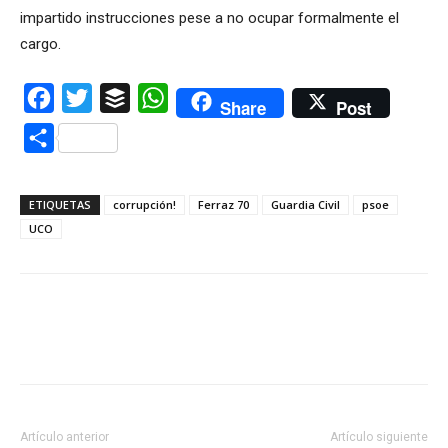
impartido instrucciones pese a no ocupar formalmente el
cargo.
Facebook
Twitter
Buffer
WhatsApp
Share
Post
Compartir
ETIQUETAS
corrupción!
Ferraz 70
Guardia Civil
psoe
UCO
Artículo anterior
Artículo siguiente