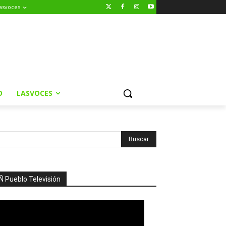
asvoces
O
LASVOCES
Ñ Pueblo Televisión