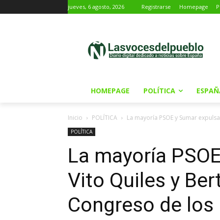
jueves, 6 agosto, 2026
Registrarse
Homepage
P
HOMEPAGE
POLÍTICA
ESPAÑ
Inicio
POLÍTICA
La mayoría PSOE y Sumar expulsa 
POLÍTICA
La mayoría PSOE
Vito Quiles y Be
Congreso de los