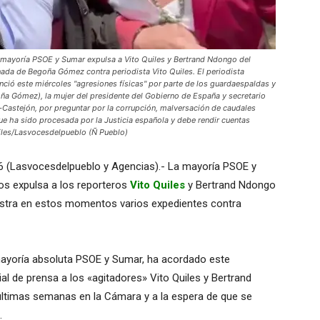
ayoría PSOE y Sumar expulsa a Vito Quiles y Bertrand Ndongo del
ada de Begoña Gómez contra periodista Vito Quiles. El periodista
unció este miércoles "agresiones físicas" por parte de los guardaespaldas y
a Gómez), la mujer del presidente del Gobierno de España y secretario
-Castejón, por preguntar por la corrupción, malversación de caudales
 que ha sido procesada por la Justicia española y debe rendir cuentas
uiles/Lasvocesdelpueblo (Ñ Pueblo)
6 (Lasvocesdelpueblo y Agencias).- La mayoría PSOE y
os expulsa a los reporteros
Vito Quiles
y Bertrand Ndongo
istra en estos momentos varios expedientes contra
ayoría absoluta PSOE y Sumar, ha acordado este
l de prensa a los «agitadores» Vito Quiles y Bertrand
últimas semanas en la Cámara y a la espera de que se
.