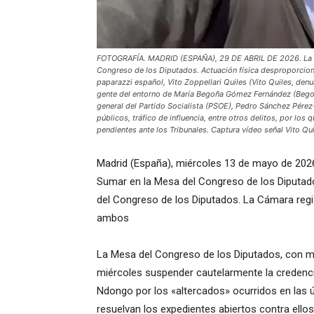
FOTOGRAFÍA. MADRID (ESPAÑA), 29 DE ABRIL DE 2026. La m
Congreso de los Diputados. Actuación física desproporcion
paparazzi español, Vito Zoppellari Quiles (Vito Quiles, den
gente del entorno de María Begoña Gómez Fernández (Begoñ
general del Partido Socialista (PSOE), Pedro Sánchez Pérez
públicos, tráfico de influencia, entre otros delitos, por los
pendientes ante los Tribunales. Captura vídeo señal Vito Q
Madrid (España), miércoles 13 de mayo de 202
Sumar en la Mesa del Congreso de los Diputad
del Congreso de los Diputados. La Cámara reg
ambos
La Mesa del Congreso de los Diputados, con m
miércoles suspender cautelarmente la credencia
Ndongo por los «altercados» ocurridos en las 
resuelvan los expedientes abiertos contra ellos