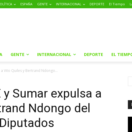
OLÍTICA
ESPAÑA
GENTE
INTERNACIONAL
DEPORTE
El Tiempo
L
A
GENTE
INTERNACIONAL
DEPORTE
EL TIEMP
a Vito Quiles y Bertrand Ndongo...
 y Sumar expulsa a
rtrand Ndongo del
 Diputados