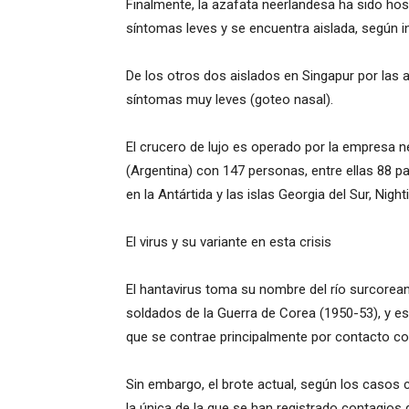
Finalmente, la azafata neerlandesa ha sido h
síntomas leves y se encuentra aislada, según i
De los otros dos aislados en Singapur por las 
síntomas muy leves (goteo nasal).
El crucero de lujo es operado por la empresa 
(Argentina) con 147 personas, entre ellas 88 p
en la Antártida y las islas Georgia del Sur, Nig
El virus y su variante en esta crisis
El hantavirus toma su nombre del río surcorea
soldados de la Guerra de Corea (1950-53), y e
que se contrae principalmente por contacto con
Sin embargo, el brote actual, según los casos 
la única de la que se han registrado contagi