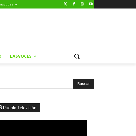
Lasvoces
O
LASVOCES
Ñ Pueblo Televisión