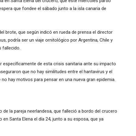
la en Santa Elena del crucero, que este miércoles partió
spera que fondee el sábado junto a la isla canaria de
del brote, que según indicó en rueda de prensa el director
 podría ser un viaje ornitológico por Argentina, Chile y
 fallecido.
 específicamente de esta crisis sanitaria ante su impacto
aseguraron que no hay similitudes entre el hantavirus y el
ue no hay motivos para pensar en una nueva gran epidemia.
ido de la pareja neerlandesa, que falleció a bordo del crucero
 en Santa Elena el día 24, junto a su esposa, que ya