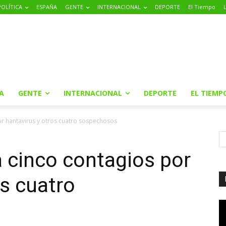
POLÍTICA
ESPAÑA
GENTE
INTERNACIONAL
DEPORTE
El Tiempo
A
GENTE
INTERNACIONAL
DEPORTE
EL TIEMP
r hantavirus y otros cuatro sospechosos
 cinco contagios por
os cuatro