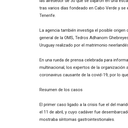
las alrededor de 30 que se bajaron en una esca
tras varios días fondeado en Cabo Verde y se e
Tenerife.
La agencia también investiga el posible origen 
general de la OMS, Tedros Adhanom Ghebreyesus,
Uruguay realizado por el matrimonio neerlandés
En una rueda de prensa celebrada para informar
multinacional, los expertos de la organización 
coronavirus causante de la covid-19, por lo q
Resumen de los casos
El primer caso ligado a la crisis fue el del mar
el 11 de abril, y cuyo cadáver fue desembarcado
mostraba síntomas gastrointestionales.