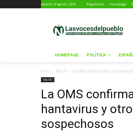
sábado, 8 agosto, 2026
Registrarse
Homepage
HOMEPAGE
POLÍTICA
ESPAÑ
Inicio
SALUD
La OMS confirma cinco contagios po
SALUD
La OMS confirma
hantavirus y otr
sospechosos