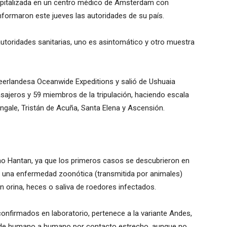
ospitalizada en un centro médico de Ámsterdam con
nformaron este jueves las autoridades de su país.
autoridades sanitarias, uno es asintomático y otro muestra
neerlandesa Oceanwide Expeditions y salió de Ushuaia
asajeros y 59 miembros de la tripulación, haciendo escala
htingale, Tristán de Acuña, Santa Elena y Ascensión.
no Hantan, ya que los primeros casos se descubrieron en
s una enfermedad zoonótica (transmitida por animales)
 orina, heces o saliva de roedores infectados.
confirmados en laboratorio, pertenece a la variante Andes,
os de humano a humano por contacto estrecho, aunque no