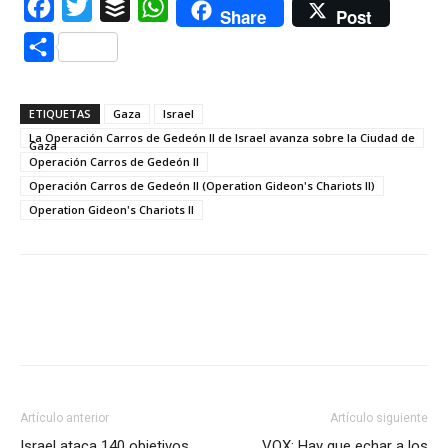
Facebook
Twitter
Buffer
WhatsApp
Share
Post
Compartir
ETIQUETAS
Gaza
Israel
La Operación Carros de Gedeón II de Israel avanza sobre la Ciudad de
Gaza
Operación Carros de Gedeón II
Operación Carros de Gedeón II (Operation Gideon's Chariots II)
Operation Gideon's Chariots II
Artículo anterior
Artículo siguiente
Israel ataca 140 objetivos
VOX: Hay que echar a los