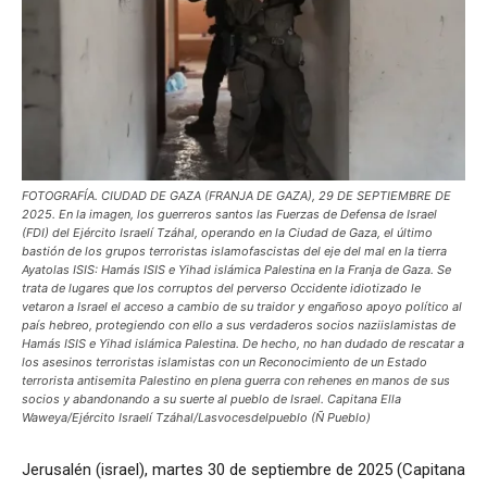
FOTOGRAFÍA. CIUDAD DE GAZA (FRANJA DE GAZA), 29 DE SEPTIEMBRE DE
2025. En la imagen, los guerreros santos las Fuerzas de Defensa de Israel
(FDI) del Ejército Israelí Tzáhal, operando en la Ciudad de Gaza, el último
bastión de los grupos terroristas islamofascistas del eje del mal en la tierra
Ayatolas ISIS: Hamás ISIS e Yihad islámica Palestina en la Franja de Gaza. Se
trata de lugares que los corruptos del perverso Occidente idiotizado le
vetaron a Israel el acceso a cambio de su traidor y engañoso apoyo político al
país hebreo, protegiendo con ello a sus verdaderos socios naziislamistas de
Hamás ISIS e Yihad islámica Palestina. De hecho, no han dudado de rescatar a
los asesinos terroristas islamistas con un Reconocimiento de un Estado
terrorista antisemita Palestino en plena guerra con rehenes en manos de sus
socios y abandonando a su suerte al pueblo de Israel. Capitana Ella
Waweya/Ejército Israelí Tzáhal/Lasvocesdelpueblo (Ñ Pueblo)
Jerusalén (israel), martes 30 de septiembre de 2025 (Capitana