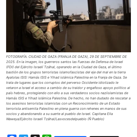
FOTOGRAFÍA. CIUDAD DE GAZA (FRANJA DE GAZA), 29 DE SEPTIEMBRE DE
2025. En la imagen, los guerreros santos las Fuerzas de Defensa de Israel
(FDI) del Ejército Israelí Tzáhal, operando en la Ciudad de Gaza, el último
bastión de los grupos terroristas islamofascistas del eje del mal en la tierra
Ayatolas ISIS: Hamás ISIS e Yihad islámica Palestina en la Franja de Gaza. Se
trata de lugares que los corruptos del perverso Occidente idiotizado le
vetaron a Israel el acceso a cambio de su traidor y engañoso apoyo político al
país hebreo, protegiendo con ello a sus verdaderos socios naziislamistas de
Hamás ISIS e Yihad islámica Palestina. De hecho, no han dudado de rescatar a
los asesinos terroristas islamistas con un Reconocimiento de un Estado
terrorista antisemita Palestino en plena guerra con rehenes en manos de sus
socios y abandonando a su suerte al pueblo de Israel. Capitana Ella
Waweya/Ejército Israelí Tzáhal/Lasvocesdelpueblo (Ñ Pueblo)