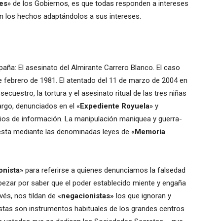
les
» de los Gobiernos, es que todas responden a intereses
san los hechos adaptándolos a sus intereses.
ña: El asesinato del Almirante Carrero Blanco. El caso
de febrero de 1981. El atentado del 11 de marzo de 2004 en
secuestro, la tortura y el asesinato ritual de las tres niñas
argo, denunciados en el «
Expediente Royuela
» y
edios de información. La manipulación maniquea y guerra-
puesta mediante las denominadas leyes de «
Memoria
onista
» para referirse a quienes denunciamos la falsedad
mpezar por saber que el poder establecido miente y engaña
és, nos tildan de «
negacionistas»
los que ignoran y
estas son instrumentos habituales de los grandes centros