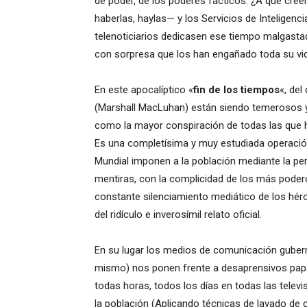
de poder, de los poderes fácticos. ¿A que cre
haberlas, haylas— y los Servicios de Inteligenc
telenoticiarios dedicasen ese tiempo malgasta
con sorpresa que los han engañado toda su vi
En este apocalíptico «
fin de los tiempos
«, del
(Marshall MacLuhan) están siendo temerosos y
como la mayor conspiración de todas las que h
Es una completísima y muy estudiada operación
Mundial imponen a la población mediante la per
mentiras, con la complicidad de los más poder
constante silenciamiento mediático de los héro
del ridículo e inverosímil relato oficial.
En su lugar los medios de comunicación gube
mismo) nos ponen frente a desaprensivos pap
todas horas, todos los días en todas las tele
la población (Aplicando técnicas de lavado de 