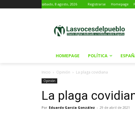
sábado, 8 agosto, 2026
Registrarse
Homepage
HOMEPAGE
POLÍTICA
ESPAÑ
Inicio
Opinión
La plaga covidiana
Opinión
La plaga covidia
Por
Eduardo García González
-
29 de abril de 2021