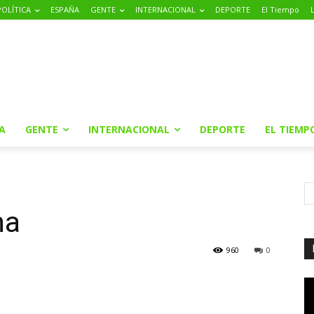
POLÍTICA
ESPAÑA
GENTE
INTERNACIONAL
DEPORTE
El Tiempo
A
GENTE
INTERNACIONAL
DEPORTE
EL TIEMP
na
960
0