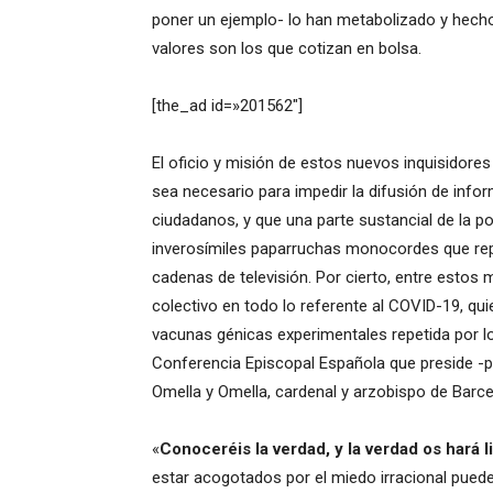
poner un ejemplo- lo han metabolizado y hecho 
valores son los que cotizan en bolsa.
[the_ad id=»201562″]
El oficio y misión de estos nuevos inquisidores
sea necesario para impedir la difusión de info
ciudadanos, y que una parte sustancial de la p
inverosímiles paparruchas monocordes que repi
cadenas de televisión. Por cierto, entre esto
colectivo en todo lo referente al COVID-19, qu
vacunas génicas experimentales repetida por los 
Conferencia Episcopal Española que preside -po
Omella y Omella, cardenal y arzobispo de Barce
«
Conoceréis la verdad, y la verdad os hará l
estar acogotados por el miedo irracional pueden