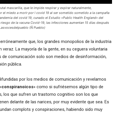
l mascarilla, que le impide respirar y expirar naturalmente,
r el miedo a morir por l covid 19 al ser sometido sometido a la campaña
andemia del covid 19, cunado el Estudio «Public Health England» del
 riesgo de la vacuna Covid-19, las infecciones aumentan 15 días después
 Lasvocesdelpueblo (Ñ Pueblo)
erróneamente que, los grandes monopolios de la industria
veraz. La mayoría de la gente, en su ceguera voluntaria
os de comunicación solo son medios de desinformación,
ión pública.
difundidas por los medios de comunicación y revelamos
«
conspiranoicos
» como si sufriésemos algún tipo de
s, los que sufren un trastorno cognitivo son los que
ienen delante de las narices, por muy evidente que sea. Es
abundan complots y conspiraciones, habiendo sido muy