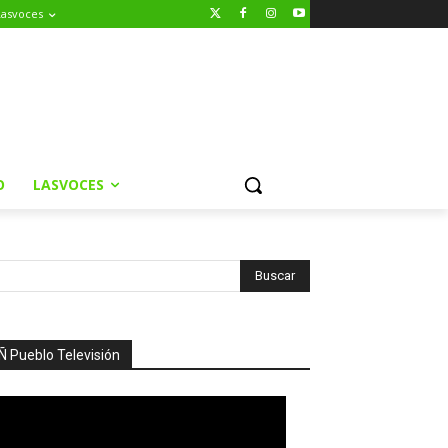
Lasvoces
O
LASVOCES
Ñ Pueblo Televisión