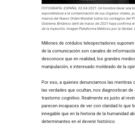
FOTOGRAFÍA. ESPAÑA, 02.04.2021. Un hombre llevar una bruta
exponiéndose a la contaminación de sus órganos vitales, po
masiva del Nuevo Orden Mundial sobre los contagios del Pl
Gobierno Británico del4 de marzo de 2021 haya confirma el
de la inyección. Imagen Plataforma Médicos por la Verdad.
Millones de crédulos telespectadores suponen 
de la comunicación son canales de información 
desconoce que en realidad, los grandes medi
manipulación, e interesado moldeado de la opin
Por eso, a quienes denunciamos las mentiras 
las verdades que ocultan, nos diagnostican de 
trastorno cognitivo. Realmente es justo al revé
parecen incapaces de ver con claridad lo que t
innegable que en la historia de la humanidad 
determinantes en el devenir histórico.