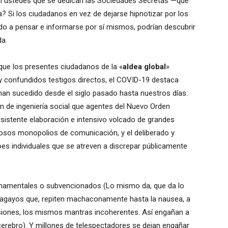
en ustedes que se dedican las Sociedades Secretas —que
ia? Si los ciudadanos en vez de dejarse hipnotizar por los
do a pensar e informarse por sí mismos, podrían descubrir
da.
 que los presentes ciudadanos de la «
aldea global
»
 confundidos testigos directos, el COVID-19 destaca
an sucedido desde el siglo pasado hasta nuestros días.
 de ingeniería social que agentes del Nuevo Orden
sistente elaboración e intensivo volcado de grandes
osos monopolios de comunicación, y el deliberado y
es individuales que se atreven a discrepar públicamente
rnamentales o subvencionados (Lo mismo da, que da lo
agayos que, repiten machaconamente hasta la nausea, a
visiones, los mismos mantras incoherentes. Así engañan a
cerebro). Y millones de telespectadores se dejan engañar