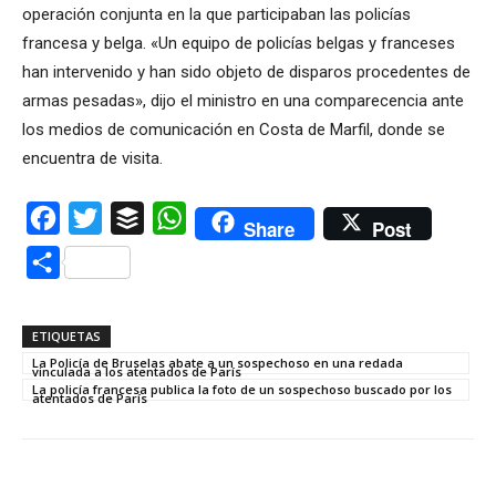
operación conjunta en la que participaban las policías
francesa y belga. «Un equipo de policías belgas y franceses
han intervenido y han sido objeto de disparos procedentes de
armas pesadas», dijo el ministro en una comparecencia ante
los medios de comunicación en Costa de Marfil, donde se
encuentra de visita.
Facebook
Twitter
Buffer
WhatsApp
Share
Post
Compartir
ETIQUETAS
La Policía de Bruselas abate a un sospechoso en una redada
vinculada a los atentados de París
La policía francesa publica la foto de un sospechoso buscado por los
atentados de París