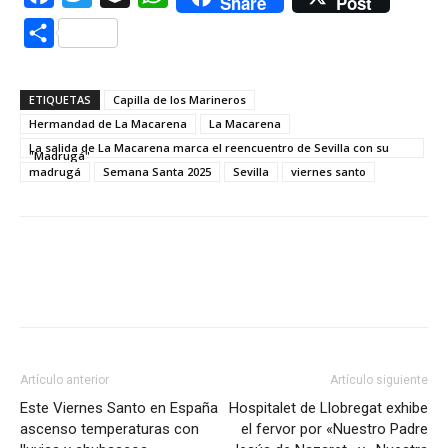
Share
Post
Compartir
ETIQUETAS
Capilla de los Marineros
Hermandad de La Macarena
La Macarena
La salida de La Macarena marca el reencuentro de Sevilla con su
"Madrugá"
madrugá
Semana Santa 2025
Sevilla
viernes santo
Artículo anterior
Artículo siguiente
Este Viernes Santo en España
Hospitalet de Llobregat exhibe
ascenso temperaturas con
el fervor por «Nuestro Padre