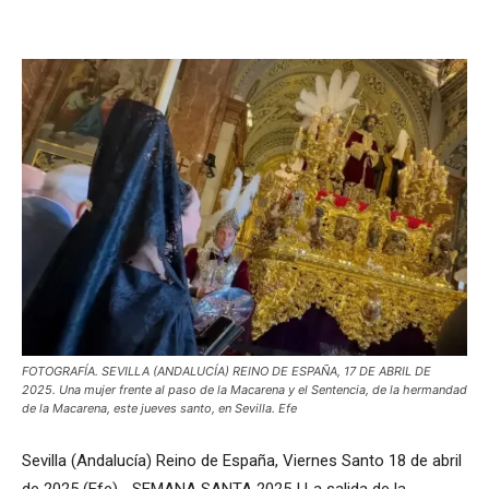
FOTOGRAFÍA. SEVILLA (ANDALUCÍA) REINO DE ESPAÑA, 17 DE ABRIL DE
2025. Una mujer frente al paso de la Macarena y el Sentencia, de la hermandad
de la Macarena, este jueves santo, en Sevilla. Efe
Sevilla (Andalucía) Reino de España, Viernes Santo 18 de abril
de 2025 (Efe).- SEMANA SANTA 2025 | La salida de la