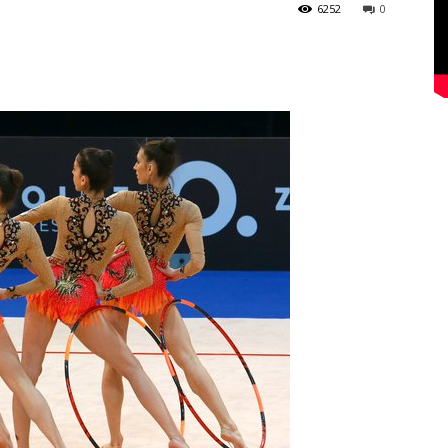
6252
0