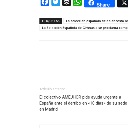
Facebook
Twitter
Buffer
WhatsApp
Share
ETIQUETAS
La selección española de baloncesto ar
La Selección Española de Gimnasia se proclama campeo
Artículo anterior
El colectivo AMEJHOR pide ayuda urgente a
España ante el derribo en «10 días» de su sede
en Madrid