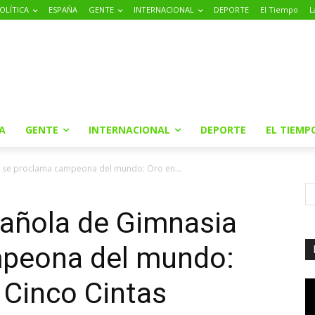
OLÍTICA
ESPAÑA
GENTE
INTERNACIONAL
DEPORTE
El Tiempo
L
A
GENTE
INTERNACIONAL
DEPORTE
EL TIEMP
a se proclama campeona del mundo: Oro en...
pañola de Gimnasia
mpeona del mundo:
e Cinco Cintas