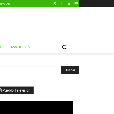
asvoces
O
LASVOCES
Ñ Pueblo Televisión