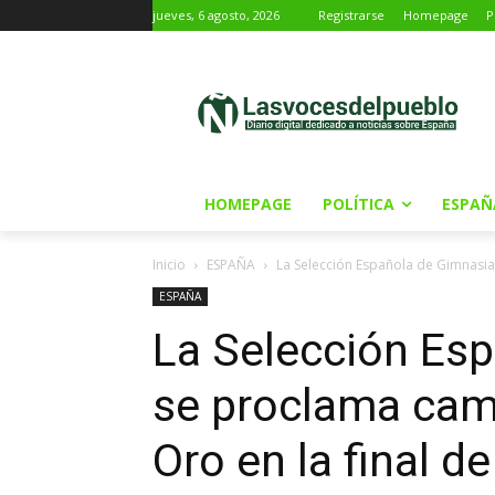
jueves, 6 agosto, 2026
Registrarse
Homepage
P
HOMEPAGE
POLÍTICA
ESPAÑ
Inicio
ESPAÑA
La Selección Española de Gimnasi
ESPAÑA
La Selección Es
se proclama ca
Oro en la final d