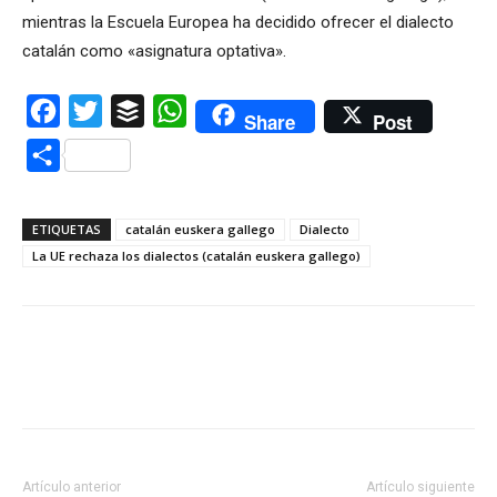
mientras la Escuela Europea ha decidido ofrecer el dialecto
catalán como «asignatura optativa».
Facebook
Twitter
Buffer
WhatsApp
Share
Post
Compartir
ETIQUETAS
catalán euskera gallego
Dialecto
La UE rechaza los dialectos (catalán euskera gallego)
Artículo anterior
Artículo siguiente