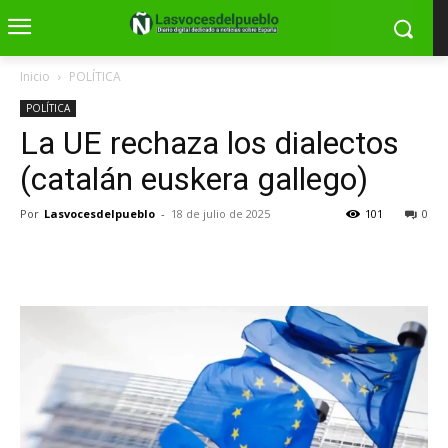
Inicio
POLÍTICA
POLÍTICA
La UE rechaza los dialectos
(catalán euskera gallego)
Por
Lasvocesdelpueblo
-
18 de julio de 2025
101
0