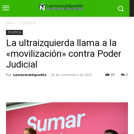
Inicio
POLÍTICA
POLÍTICA
La ultraizquierda llama a la
«movilización» contra Poder
Judicial
Por
Lasvocesdelpueblo
-
22 de noviembre de 2025
37
0