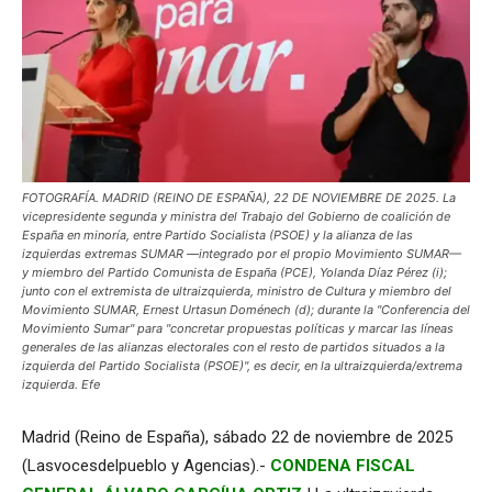
FOTOGRAFÍA. MADRID (REINO DE ESPAÑA), 22 DE NOVIEMBRE DE 2025. La
vicepresidente segunda y ministra del Trabajo del Gobierno de coalición de
España en minoría, entre Partido Socialista (PSOE) y la alianza de las
izquierdas extremas SUMAR —integrado por el propio Movimiento SUMAR—
y miembro del Partido Comunista de España (PCE), Yolanda Díaz Pérez (i);
junto con el extremista de ultraizquierda, ministro de Cultura y miembro del
Movimiento SUMAR, Ernest Urtasun Doménech (d); durante la "Conferencia del
Movimiento Sumar" para "concretar propuestas políticas y marcar las líneas
generales de las alianzas electorales con el resto de partidos situados a la
izquierda del Partido Socialista (PSOE)", es decir, en la ultraizquierda/extrema
izquierda. Efe
Madrid (Reino de España), sábado 22 de noviembre de 2025
(Lasvocesdelpueblo y Agencias).-
CONDENA FISCAL