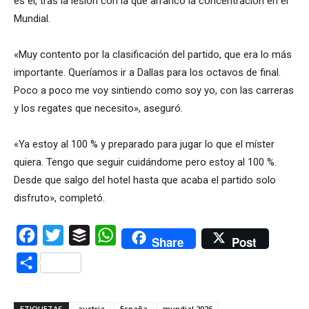
es él, tras la lesión con la que arrancó la concentración en el
Mundial.
«Muy contento por la clasificación del partido, que era lo más
importante. Queríamos ir a Dallas para los octavos de final.
Poco a poco me voy sintiendo como soy yo, con las carreras
y los regates que necesito», aseguró.
«Ya estoy al 100 % y preparado para jugar lo que el míster
quiera. Tengo que seguir cuidándome pero estoy al 100 %.
Desde que salgo del hotel hasta que acaba el partido solo
disfruto», completó.
Facebook
Twitter
Buffer
WhatsApp
Share
Post
Compartir
ETIQUETAS
austria
España
mundial 2026