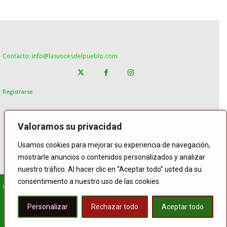
Contacto: info@lasvocesdelpueblo.com
Registrarse
Valoramos su privacidad
Usamos cookies para mejorar su experiencia de navegación,
mostrarle anuncios o contenidos personalizados y analizar
nuestro tráfico. Al hacer clic en “Aceptar todo” usted da su
consentimiento a nuestro uso de las cookies.
© Copyright Lasvocesdelpueblo
Homepage
POLÍTICA
ESPAÑA
GENTE
INTERNACIONAL
Personalizar
Rechazar todo
Aceptar todo
DEPORTE
El Tiempo
Lasvoces
Facebook
Twitter
Buffer
WhatsApp
Compartir