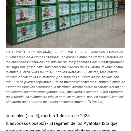
FOTOGRAFÍA. TEHERÁN (IRÁN), 28 DE JUNIO DE 2025. Jerusalén, a través de
su Ministerio de Asuntos Exteriores (en árabe) exhibe los trofeos (ataúdes de
los eliminados científicos del nuclear de Irán y generales del "Einsatzgruppen"
del siglo XXI, grupo nazi islamofascista "Cuerpo de la Guardia Revolucionaria
Islámica-Fuerza Quds (CGRI-QF)" de los Ayatolas ISIS en Irán, foto real del
entierro oficial de los eliminados por Israel en La Guerra de los 12 Días con
Irán. "Ya no pueden reprimirte". "Ya no pueden amenazarnos", firman fuentes de
Exteriores israelíes celebrando la histórica victoria contra la cabeza del pulpo
antisemita islamofascista Ayatolas ISIS, que lidera el llamado "Líder Supremo"
de la República Islámica de Irán, el comunista islamo-nazi Alí Hoseiní Jamenei.
Ministerio de Exteriores de Israel/Lasvocesdelpueblo (Ñ Pueblo)
Jerusalén (Israel), martes 1 de julio de 2025
(Lasvocesdelpueblo).- El régimen de los Ayatolas ISIS que
ocupa el poder en Irán sigue preguntándose por cómo ha