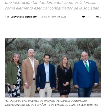
una institución tan fundamental como es la familia,
como elemento esencial configurador de la sociedad
Por
Lasvocesdelpueblo
-
16 de enero de 2025
141
0
FOTOGRAFÍA. SAN VICENTE DE RASPEIG (ALICANTE) COMUNIDAD
VALENCIANA (REINO DE ESPAÑA), 16 DE ENERO DE 2025. En la imagen, los