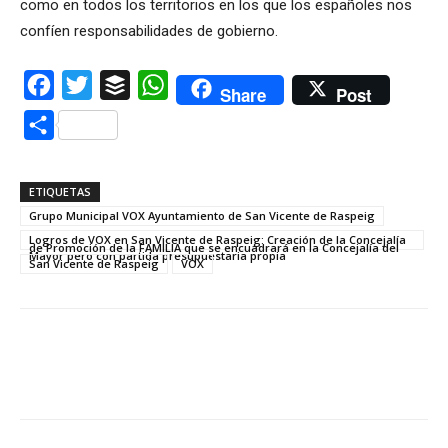
como en todos los territorios en los que los españoles nos
confíen responsabilidades de gobierno.
Facebook
Twitter
Buffer
WhatsApp
Share
Post
Compartir
ETIQUETAS
Grupo Municipal VOX Ayuntamiento de San Vicente de Raspeig
Logros de VOX en San Vicente de Raspeig: Creación de la Concejalía
de Promoción de la FAMILIA que se encuadrará en la Concejalía del
Mayor pero con partida presupuestaria propia
San Vicente de Raspeig
VOX