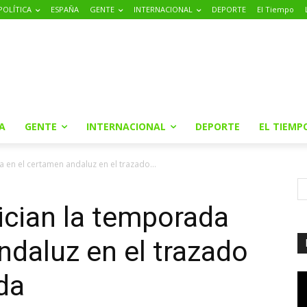
POLÍTICA
ESPAÑA
GENTE
INTERNACIONAL
DEPORTE
El Tiempo
A
GENTE
INTERNACIONAL
DEPORTE
EL TIEMP
a en el certamen andaluz en el trazado...
ician la temporada
ndaluz en el trazado
da