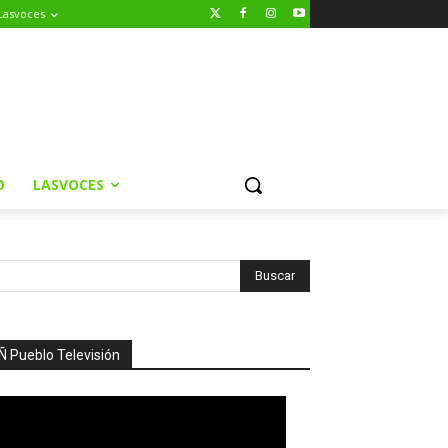
Lasvoces
O
LASVOCES
Ñ Pueblo Televisión