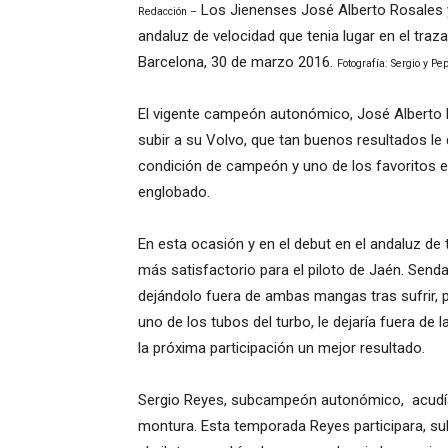
Los Jienenses José Alberto Rosales y
Redacción –
andaluz de velocidad que tenia lugar en el traz
Barcelona, 30 de marzo 2016.
Fotografía: Sergio y P
El vigente campeón autonómico, José Alberto R
subir a su Volvo, que tan buenos resultados le
condición de campeón y uno de los favoritos en
englobado.
En esta ocasión y en el debut en el andaluz de
más satisfactorio para el piloto de Jaén. Sendas
dejándolo fuera de ambas mangas tras sufrir, pr
uno de los tubos del turbo, le dejaría fuera de
la próxima participación un mejor resultado.
Sergio Reyes, subcampeón autonómico, acudía 
montura. Esta temporada Reyes participara, s