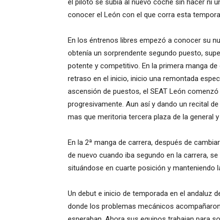
el piloto se subía al nuevo coche sin hacer ni 
conocer el León con el que corra esta temporad
En los éntrenos libres empezó a conocer su nue
obtenía un sorprendente segundo puesto, su
potente y competitivo. En la primera manga de
retraso en el inicio, inicio una remontada espec
ascensión de puestos, el SEAT León comenzó a
progresivamente. Aun así y dando un recital de 
mas que meritoria tercera plaza de la general y 
En la 2ª manga de carrera, después de cambiar l
de nuevo cuando iba segundo en la carrera, s
situándose en cuarte posición y manteniendo l
Un debut e inicio de temporada en el andaluz d
donde los problemas mecánicos acompañaron a 
esperaban. Ahora sus equipos trabajan para so