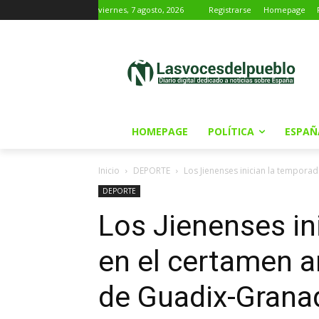
viernes, 7 agosto, 2026
Registrarse
Homepage
HOMEPAGE
POLÍTICA
ESPAÑ
Inicio
DEPORTE
Los Jienenses inician la temporad
DEPORTE
Los Jienenses in
en el certamen a
de Guadix-Grana