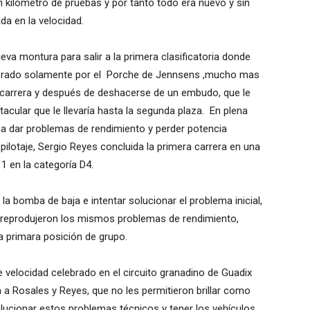
un kilómetro de pruebas y por tanto todo era nuevo y sin
a en la velocidad.
va montura para salir a la primera clasificatoria donde
perado solamente por el Porche de Jennsens ,mucho mas
 carrera y después de deshacerse de un embudo, que le
tacular que le llevaría hasta la segunda plaza. En plena
 dar problemas de rendimiento y perder potencia
pilotaje, Sergio Reyes concluida la primera carrera en una
1 en la categoría D4.
a bomba de baja e intentar solucionar el problema inicial,
e reprodujeron los mismos problemas de rendimiento,
a primara posición de grupo.
e velocidad celebrado en el circuito granadino de Guadix
Rosales y Reyes, que no les permitieron brillar como
lucionar estos problemas técnicos y tener los vehículos