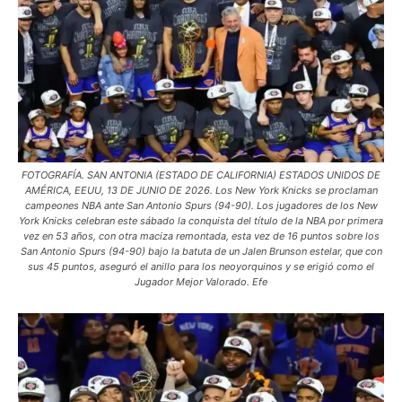
FOTOGRAFÍA. SAN ANTONIA (ESTADO DE CALIFORNIA) ESTADOS UNIDOS DE
AMÉRICA, EEUU, 13 DE JUNIO DE 2026. Los New York Knicks se proclaman
campeones NBA ante San Antonio Spurs (94-90). Los jugadores de los New
York Knicks celebran este sábado la conquista del título de la NBA por primera
vez en 53 años, con otra maciza remontada, esta vez de 16 puntos sobre los
San Antonio Spurs (94-90) bajo la batuta de un Jalen Brunson estelar, que con
sus 45 puntos, aseguró el anillo para los neoyorquinos y se erigió como el
Jugador Mejor Valorado. Efe