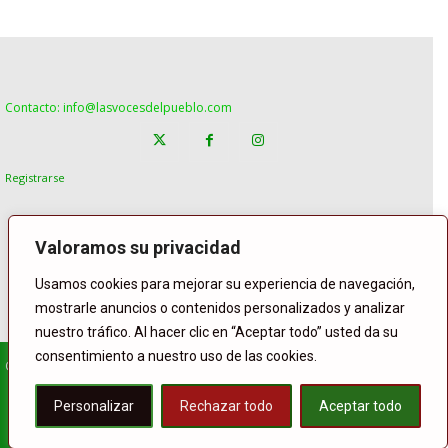
Contacto: info@lasvocesdelpueblo.com
Registrarse
Valoramos su privacidad
Usamos cookies para mejorar su experiencia de navegación,
mostrarle anuncios o contenidos personalizados y analizar
nuestro tráfico. Al hacer clic en “Aceptar todo” usted da su
consentimiento a nuestro uso de las cookies.
© Copyright Lasvocesdelpueblo
Homepage
POLÍTICA
ESPAÑA
GENTE
INTERNACIONAL
Personalizar
Rechazar todo
Aceptar todo
DEPORTE
El Tiempo
Lasvoces
Facebook
Twitter
Buffer
WhatsApp
Compartir