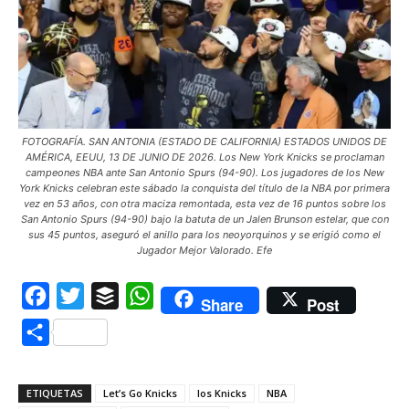
FOTOGRAFÍA. SAN ANTONIA (ESTADO DE CALIFORNIA) ESTADOS UNIDOS DE
AMÉRICA, EEUU, 13 DE JUNIO DE 2026. Los New York Knicks se proclaman
campeones NBA ante San Antonio Spurs (94-90). Los jugadores de los New
York Knicks celebran este sábado la conquista del título de la NBA por primera
vez en 53 años, con otra maciza remontada, esta vez de 16 puntos sobre los
San Antonio Spurs (94-90) bajo la batuta de un Jalen Brunson estelar, que con
sus 45 puntos, aseguró el anillo para los neoyorquinos y se erigió como el
Jugador Mejor Valorado. Efe
Facebook
Twitter
Buffer
WhatsApp
Share
Post
Compartir
ETIQUETAS
Let’s Go Knicks
los Knicks
NBA