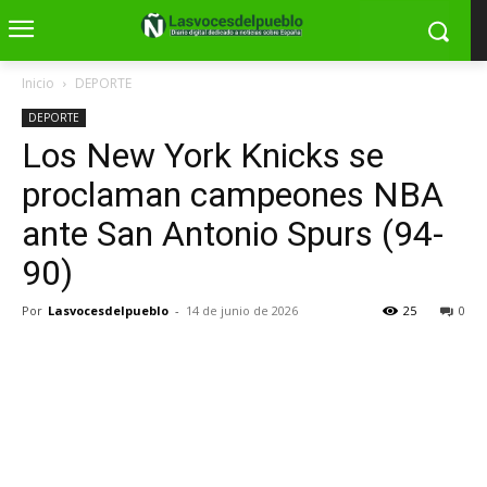
Inicio
DEPORTE
DEPORTE
Los New York Knicks se
proclaman campeones NBA
ante San Antonio Spurs (94-
90)
Por
Lasvocesdelpueblo
-
14 de junio de 2026
25
0