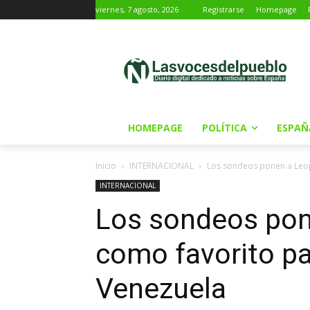
viernes, 7 agosto, 2026
Registrarse
Homepage
HOMEPAGE
POLÍTICA
ESPAÑ
Inicio
INTERNACIONAL
Los sondeos ponen a Leop
INTERNACIONAL
Los sondeos pon
como favorito pa
Venezuela