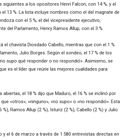
s siguientes a los opositores Henri Falcon, con 14 %, y el
n el 13 %. La lista incluye nombres como el del magnate de
doza con el 5 %; el del vicepresidente ejecutivo,
dente del Parlamento, Henry Ramos Allup, con el 3 %.
tá el chavista Diosdado Cabello, mientras que con el 1 %
rlamento, Julio Borges. Según el sondeo, el 17 % de los
, no supo qué responder o no respondió». Asimismo, se
ue es el líder que reúne las mejores cualidades para
abiertas, el 18 % dijo que Maduro, el 16 % se inclinó por
 que «otros», «ninguno», «no supo» o «no respondió». Esta
 %), Ramos Allup (2 %), Isturiz (2 %), Cabello (2 %) y Julio
o y el 6 de marzo a través de 1.580 entrevistas directas en