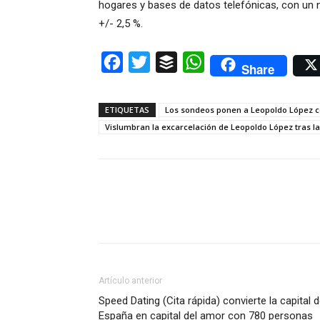
hogares y bases de datos telefónicas, con un 
+/- 2,5 %.
Facebook
Twitter
Buffer
WhatsApp
Share
ETIQUETAS
Los sondeos ponen a Leopoldo López co
Vislumbran la excarcelación de Leopoldo López tras la
Artículo anterior
Speed Dating (Cita rápida) convierte la capital 
España en capital del amor con 780 personas