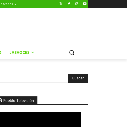
Lasvoces
O
LASVOCES
Ñ Pueblo Televisión