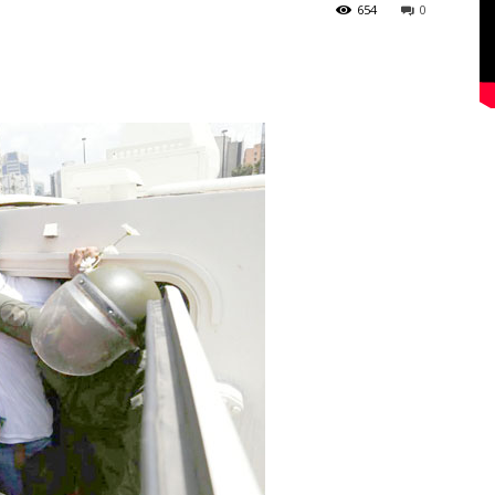
654
0