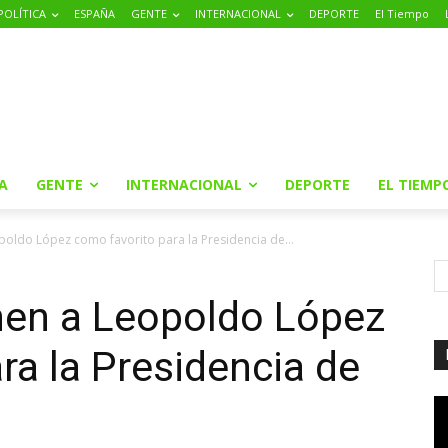
POLÍTICA
ESPAÑA
GENTE
INTERNACIONAL
DEPORTE
El Tiempo
A
GENTE
INTERNACIONAL
DEPORTE
EL TIEMP
oldo López como favorito para la Presidencia de...
en a Leopoldo López
ra la Presidencia de