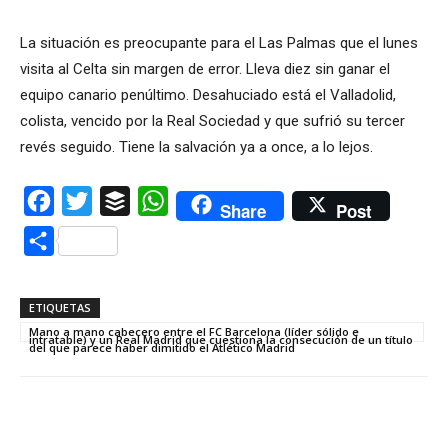
La situación es preocupante para el Las Palmas que el lunes
visita al Celta sin margen de error. Lleva diez sin ganar el
equipo canario penúltimo. Desahuciado está el Valladolid,
colista, vencido por la Real Sociedad y que sufrió su tercer
revés seguido. Tiene la salvación ya a once, a lo lejos.
Facebook
Twitter
Buffer
WhatsApp
Share
Post
Compartir
ETIQUETAS
Mano a mano cabecero entre el FC Barcelona (líder sólido e
intratable) y un Real Madrid que cuestiona la consecución de un título
del que parece haber dimitido el Atlético Madrid