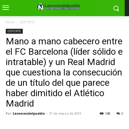
Inicio
DEPORTE
DEPORTE
Mano a mano cabecero entre
el FC Barcelona (líder sólido e
intratable) y un Real Madrid
que cuestiona la consecución
de un título del que parece
haber dimitido el Atlético
Madrid
Por
Lasvocesdelpueblo
-
31 de marzo de 2025
168
0