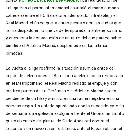
(Efe).-
FÚTBOL LA LIGA ESPAÑOLA
| La reanudación de
LaLiga tras el parón internacional apuntaló el mano a mano
cabecero entre el FC Barcelona, líder sólido, intratable, y el
Real Madrid, el único que, a duras penas y con las dudas que
no ha disipado en lo que va de temporada, mantiene su ritmo
y cuestiona la consecución de un título del que parece haber
dimitido el Atlético Madrid, desplomado en las últimas
jornadas.
La vuelta a la liga reafirmó la situación asumida antes del
impás de selecciones: el Barcelona aceleró con la remontada
en el Metropolitano; el Real Madrid resistió al empuje y con
los tres puntos de La Cerámica y el Atlético Madrid quedó
pendiente de un hilo y sumido en una racha negativa en una
semana negra. Un estado apuntalado con lo sucedido este fin
de semana: otra goleada azulgrana frente el Girona, un triunfo
gris y discutible del plantel de Carlo Ancelotti contra el
Leganés y un nuevo revés rojiblanco, ante el Espanyol, con el