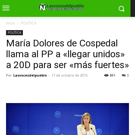
Inicio
POLÍTICA
POLÍTICA
María Dolores de Cospedal
llama al PP a «llegar unidos»
a 20D para ser «más fuertes»
Por
Lasvocesdelpueblo
-
17 de octubre de 2015
891
0