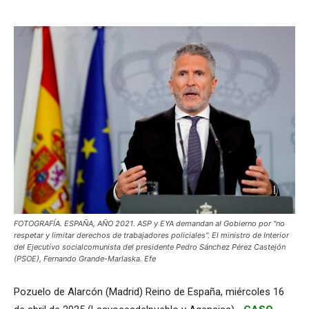
FOTOGRAFÍA. ESPAÑA, AÑO 2021. ASP y EYA demandan al Gobierno por "no
respetar y limitar derechos de trabajadores policiales". El ministro de Interior
del Ejecutivo socialcomunista del presidente Pedro Sánchez Pérez Castejón
(PSOE), Fernando Grande-Marlaska. Efe
Pozuelo de Alarcón (Madrid) Reino de España, miércoles 16