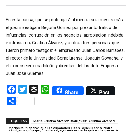
En esta causa, que se prolongará al menos seis meses más,
el juez investiga a Begoña Gómez por presunto tráfico de
influencias, corrupción en los negocios, apropiación indebida
e intrusismo; Cristina Álvarez; y a otras tres personas, que
fueron primero testigos: el empresario Juan Carlos Barrabés,
el rector de la Universidad Complutense, Joaquín Goyache, y
el exconsejero madrileño y directivo del Instituto Empresa
Juan José Güemes.
Facebook
Twitter
Buffer
WhatsApp
Share
Post
Compartir
ETIQUETAS
María Cristina Álvarez Rodríguez (Cristina Álvarez)
Marlaska: "Espero" que los españoles pidan "disculpas" a Pedro
Sánchez y su mujer; "nadie sabe a ciencia cierta qué es lo que está