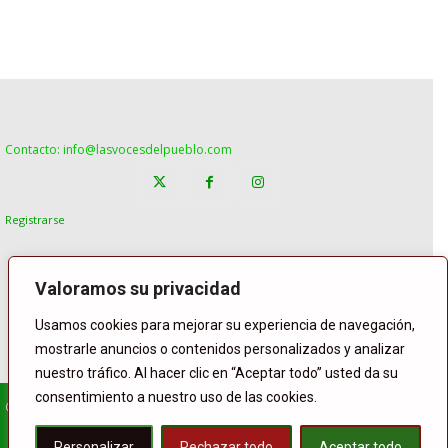
Contacto: info@lasvocesdelpueblo.com
Registrarse
Valoramos su privacidad
Usamos cookies para mejorar su experiencia de navegación,
mostrarle anuncios o contenidos personalizados y analizar
nuestro tráfico. Al hacer clic en “Aceptar todo” usted da su
consentimiento a nuestro uso de las cookies.
© Copyright Lasvocesdelpueblo
Homepage
POLÍTICA
ESPAÑA
GENTE
INTERNACIONAL
Personalizar
Rechazar todo
Aceptar todo