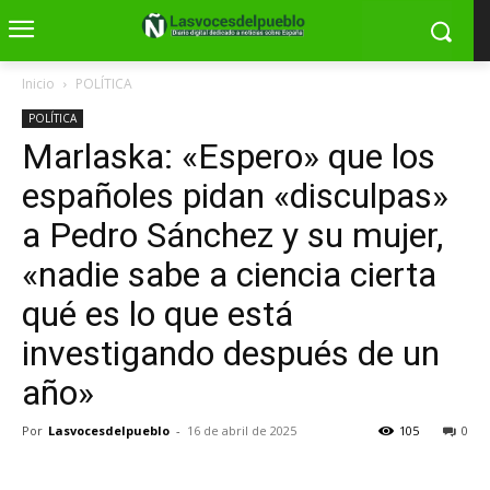
Inicio
POLÍTICA
POLÍTICA
Marlaska: «Espero» que los
españoles pidan «disculpas»
a Pedro Sánchez y su mujer,
«nadie sabe a ciencia cierta
qué es lo que está
investigando después de un
año»
Por
Lasvocesdelpueblo
-
16 de abril de 2025
105
0