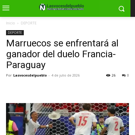
Inicio
DEPORTE
DEPORTE
Marruecos se enfrentará al
ganador del duelo Francia-
Paraguay
Por
Lasvocesdelpueblo
-
4 de julio de 2026
26
0