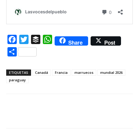
Facebook
Twitter
Buffer
WhatsApp
Share
Post
Compartir
ETIQUETAS
Canadá
Francia
marruecos
mundial 2026
paraguay