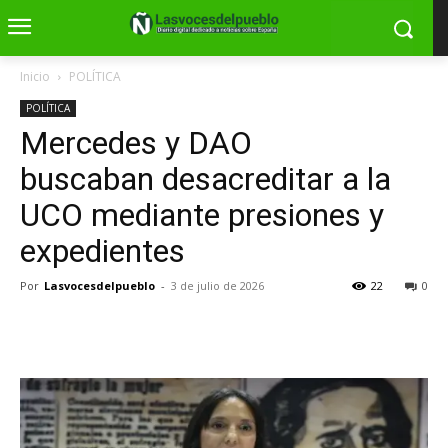
Inicio
POLÍTICA
POLÍTICA
Mercedes y DAO
buscaban desacreditar a la
UCO mediante presiones y
expedientes
Por
Lasvocesdelpueblo
-
3 de julio de 2026
22
0