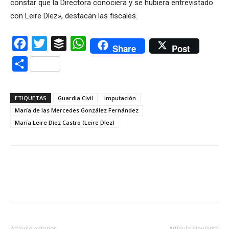
constar que la Directora conociera y se hubiera entrevistado
con Leire Díez», destacan las fiscales.
Facebook
Twitter
Buffer
WhatsApp
Share
Post
Compartir
ETIQUETAS
Guardia Civil
imputación
María de las Mercedes González Fernández
María Leire Díez Castro (Leire Díez)