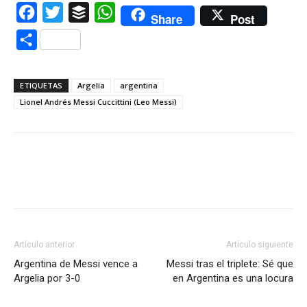
Facebook
Twitter
Buffer
WhatsApp
Share
Post
Compartir
ETIQUETAS
Argelia
argentina
Lionel Andrés Messi Cuccittini (Leo Messi)
Artículo anterior
Artículo siguiente
Argentina de Messi vence a
Messi tras el triplete: Sé que
Argelia por 3-0
en Argentina es una locura