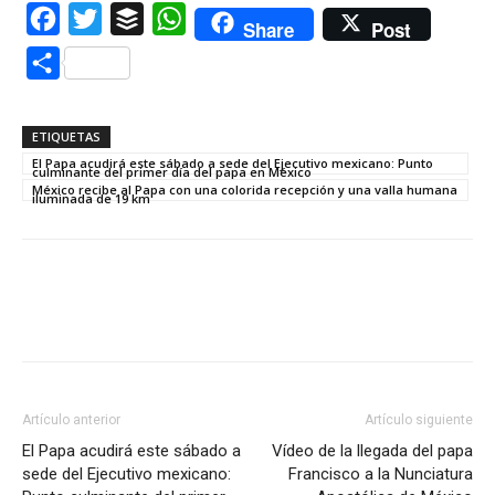
Facebook
Twitter
Buffer
WhatsApp
Share
Post
Compartir
ETIQUETAS
El Papa acudirá este sábado a sede del Ejecutivo mexicano: Punto
culminante del primer día del papa en México
México recibe al Papa con una colorida recepción y una valla humana
iluminada de 19 km
Artículo anterior
Artículo siguiente
El Papa acudirá este sábado a
Vídeo de la llegada del papa
sede del Ejecutivo mexicano:
Francisco a la Nunciatura