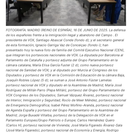
FOTOGRAFÍA. MADRID (REINO DE ESPAÑA), 16 DE JUNIO DE 2025. La defensa
de los españoles frente a la inmigración ilegal y abandono del Campo . El
presidente de VOX, Santiago Abascal Conde (fondo d); y el secretario general
de esta formación, Ignacio Garriga Vaz de Conceiçao (fondo i); han
presentado hoy la nueva foto de familia del Comité Ejecutivo Nacional (CEN),
que integran los portavoces nacionales de VOX. La diputada por Barcelona al
Parlamento de Cataluña y portavoz adjunta del Grupo Parlamentario en la
cámara catalana, María Elisa García Fuster (2 d); como nueva portavoz
nacional de Sanidad de VOX; y al diputado por Murcia al Congreso de los
Diputados y portavoz de VOX en la Comisión de Educación de la cámara Baja,
Joaquín Robles López (5 d); se suman a José Antonio Fúster Lamelas
portavoz nacional de VOX y diputado en la Asamblea de Madrid; María José
Rodríguez de Millán Parro (Pepa Millán), portavoz del Grupo Parlamentario de
VOX Congreso de los Diputados; Samuel Vázquez Álvarez, portavoz nacional
de Interior, Inmigración y Seguridad; Rocío de Meer Méndez, portavoz nacional
de Emergencia Demográfica; Isabel Pérez Moñino-Aranda, portavoz nacional
de Agenda España y portavoz del Grupo Parlamentario en la Asamblea de
Madrid; Jorge Buxadé Villalba, portavoz de la Delegación de VOX en el
Parlamento Europeo/Grupo Patriots o Europe; Carlos Hernández Quero
(Carlos H), portavoz nacional de Vivienda; José María Figaredo Álvarez-Sala
(José María Figaredo), portavoz nacional de Economía y Energía; Rodrigo