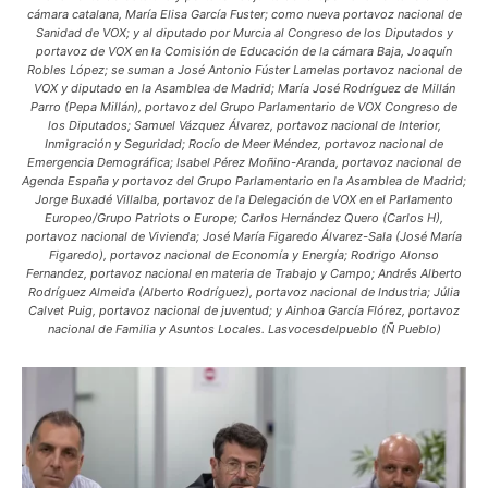
cámara catalana, María Elisa García Fuster; como nueva portavoz nacional de
Sanidad de VOX; y al diputado por Murcia al Congreso de los Diputados y
portavoz de VOX en la Comisión de Educación de la cámara Baja, Joaquín
Robles López; se suman a José Antonio Fúster Lamelas portavoz nacional de
VOX y diputado en la Asamblea de Madrid; María José Rodríguez de Millán
Parro (Pepa Millán), portavoz del Grupo Parlamentario de VOX Congreso de
los Diputados; Samuel Vázquez Álvarez, portavoz nacional de Interior,
Inmigración y Seguridad; Rocío de Meer Méndez, portavoz nacional de
Emergencia Demográfica; Isabel Pérez Moñino-Aranda, portavoz nacional de
Agenda España y portavoz del Grupo Parlamentario en la Asamblea de Madrid;
Jorge Buxadé Villalba, portavoz de la Delegación de VOX en el Parlamento
Europeo/Grupo Patriots o Europe; Carlos Hernández Quero (Carlos H),
portavoz nacional de Vivienda; José María Figaredo Álvarez-Sala (José María
Figaredo), portavoz nacional de Economía y Energía; Rodrigo Alonso
Fernandez, portavoz nacional en materia de Trabajo y Campo; Andrés Alberto
Rodríguez Almeida (Alberto Rodríguez), portavoz nacional de Industria; Júlia
Calvet Puig, portavoz nacional de juventud; y Ainhoa García Flórez, portavoz
nacional de Familia y Asuntos Locales. Lasvocesdelpueblo (Ñ Pueblo)