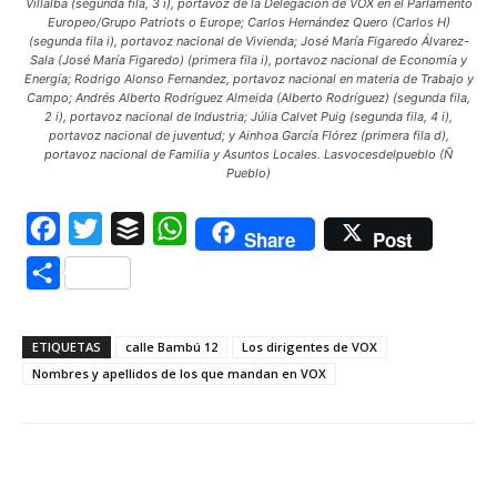
Villalba (segunda fila, 3 i), portavoz de la Delegación de VOX en el Parlamento
Europeo/Grupo Patriots o Europe; Carlos Hernández Quero (Carlos H)
(segunda fila i), portavoz nacional de Vivienda; José María Figaredo Álvarez-
Sala (José María Figaredo) (primera fila i), portavoz nacional de Economía y
Energía; Rodrigo Alonso Fernandez, portavoz nacional en materia de Trabajo y
Campo; Andrés Alberto Rodríguez Almeida (Alberto Rodríguez) (segunda fila,
2 i), portavoz nacional de Industria; Júlia Calvet Puig (segunda fila, 4 i),
portavoz nacional de juventud; y Ainhoa García Flórez (primera fila d),
portavoz nacional de Familia y Asuntos Locales. Lasvocesdelpueblo (Ñ
Pueblo)
Facebook
Twitter
Buffer
WhatsApp
Share
Post
Compartir
ETIQUETAS
calle Bambú 12
Los dirigentes de VOX
Nombres y apellidos de los que mandan en VOX