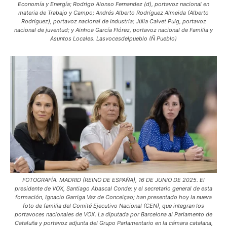
Economía y Energía; Rodrigo Alonso Fernandez (d), portavoz nacional en
materia de Trabajo y Campo; Andrés Alberto Rodríguez Almeida (Alberto
Rodríguez), portavoz nacional de Industria; Júlia Calvet Puig, portavoz
nacional de juventud; y Ainhoa García Flórez, portavoz nacional de Familia y
Asuntos Locales. Lasvocesdelpueblo (Ñ Pueblo)
FOTOGRAFÍA. MADRID (REINO DE ESPAÑA), 16 DE JUNIO DE 2025. El
presidente de VOX, Santiago Abascal Conde; y el secretario general de esta
formación, Ignacio Garriga Vaz de Conceiçao; han presentado hoy la nueva
foto de familia del Comité Ejecutivo Nacional (CEN), que integran los
portavoces nacionales de VOX. La diputada por Barcelona al Parlamento de
Cataluña y portavoz adjunta del Grupo Parlamentario en la cámara catalana,