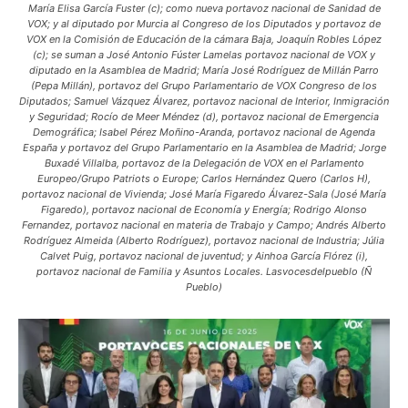
María Elisa García Fuster (c); como nueva portavoz nacional de Sanidad de
VOX; y al diputado por Murcia al Congreso de los Diputados y portavoz de
VOX en la Comisión de Educación de la cámara Baja, Joaquín Robles López
(c); se suman a José Antonio Fúster Lamelas portavoz nacional de VOX y
diputado en la Asamblea de Madrid; María José Rodríguez de Millán Parro
(Pepa Millán), portavoz del Grupo Parlamentario de VOX Congreso de los
Diputados; Samuel Vázquez Álvarez, portavoz nacional de Interior, Inmigración
y Seguridad; Rocío de Meer Méndez (d), portavoz nacional de Emergencia
Demográfica; Isabel Pérez Moñino-Aranda, portavoz nacional de Agenda
España y portavoz del Grupo Parlamentario en la Asamblea de Madrid; Jorge
Buxadé Villalba, portavoz de la Delegación de VOX en el Parlamento
Europeo/Grupo Patriots o Europe; Carlos Hernández Quero (Carlos H),
portavoz nacional de Vivienda; José María Figaredo Álvarez-Sala (José María
Figaredo), portavoz nacional de Economía y Energía; Rodrigo Alonso
Fernandez, portavoz nacional en materia de Trabajo y Campo; Andrés Alberto
Rodríguez Almeida (Alberto Rodríguez), portavoz nacional de Industria; Júlia
Calvet Puig, portavoz nacional de juventud; y Ainhoa García Flórez (i),
portavoz nacional de Familia y Asuntos Locales. Lasvocesdelpueblo (Ñ
Pueblo)