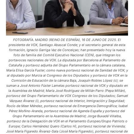
FOTOGRAFÍA. MADRID (REINO DE ESPAÑA), 16 DE JUNIO DE 2025. El
presidente de VOX, Santiago Abascal Conde; y el secretario general de esta
formación, Ignacio Garriga Vaz de Conceiçao; han presentado hoy la nueva
foto de familia del Comité Ejecutivo Nacional (CEN), que integran los
portavoces nacionales de VOX. La diputada por Barcelona al Parlamento de
Cataluña y portavoz adjunta del Grupo Parlamentario en la cámara catalana,
María Elisa García Fuster; como nueva portavoz nacional de Sanidad de VOX; y
al diputado por Murcia al Congreso de los Diputados y portavoz de VOX en la
Comisión de Educación de la cámara Baja, Joaquín Robles López (c); se
suman a José Antonio Fúster Lamelas portavoz nacional de VOX y diputado en
la Asamblea de Madrid; María José Rodríguez de Millán Parro (Pepa Millán),
portavoz del Grupo Parlamentario de VOX Congreso de los Diputados; Samuel
Vázquez Álvarez (i), portavoz nacional de Interior, Inmigración y Seguridad;
Rocío de Meer Méndez, portavoz nacional de Emergencia Demográfica; Isabel
Pérez Moñino-Aranda, portavoz nacional de Agenda España y portavoz del
Grupo Parlamentario en la Asamblea de Madrid; Jorge Buxadé Villalba,
portavoz de la Delegación de VOX en el Parlamento Europeo/Grupo Patriots o
Europe; Carlos Hernández Quero (Carlos H), portavoz nacional de Vivienda;
José María Figaredo Álvarez-Sala (José María Figaredo), portavoz nacional de