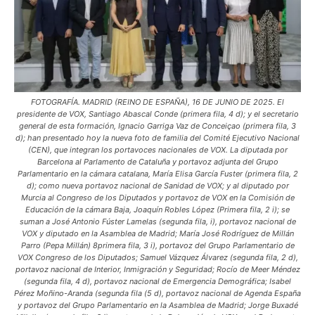
FOTOGRAFÍA. MADRID (REINO DE ESPAÑA), 16 DE JUNIO DE 2025. El
presidente de VOX, Santiago Abascal Conde (primera fila, 4 d); y el secretario
general de esta formación, Ignacio Garriga Vaz de Conceiçao (primera fila, 3
d); han presentado hoy la nueva foto de familia del Comité Ejecutivo Nacional
(CEN), que integran los portavoces nacionales de VOX. La diputada por
Barcelona al Parlamento de Cataluña y portavoz adjunta del Grupo
Parlamentario en la cámara catalana, María Elisa García Fuster (primera fila, 2
d); como nueva portavoz nacional de Sanidad de VOX; y al diputado por
Murcia al Congreso de los Diputados y portavoz de VOX en la Comisión de
Educación de la cámara Baja, Joaquín Robles López (Primera fila, 2 i); se
suman a José Antonio Fúster Lamelas (segunda fila, i), portavoz nacional de
VOX y diputado en la Asamblea de Madrid; María José Rodríguez de Millán
Parro (Pepa Millán) 8primera fila, 3 i), portavoz del Grupo Parlamentario de
VOX Congreso de los Diputados; Samuel Vázquez Álvarez (segunda fila, 2 d),
portavoz nacional de Interior, Inmigración y Seguridad; Rocío de Meer Méndez
(segunda fila, 4 d), portavoz nacional de Emergencia Demográfica; Isabel
Pérez Moñino-Aranda (segunda fila (5 d), portavoz nacional de Agenda España
y portavoz del Grupo Parlamentario en la Asamblea de Madrid; Jorge Buxadé