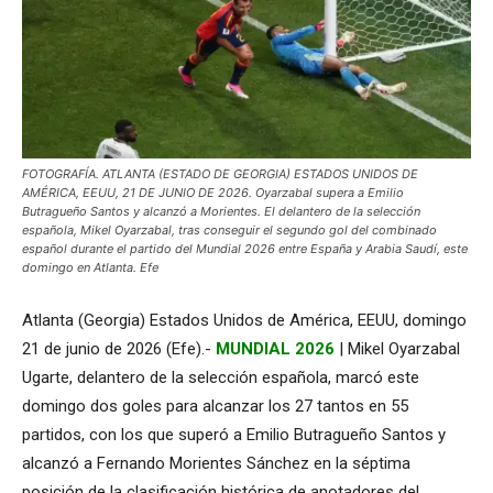
FOTOGRAFÍA. ATLANTA (ESTADO DE GEORGIA) ESTADOS UNIDOS DE
AMÉRICA, EEUU, 21 DE JUNIO DE 2026. Oyarzabal supera a Emilio
Butragueño Santos y alcanzó a Morientes. El delantero de la selección
española, Mikel Oyarzabal, tras conseguir el segundo gol del combinado
español durante el partido del Mundial 2026 entre España y Arabia Saudí, este
domingo en Atlanta. Efe
Atlanta (Georgia) Estados Unidos de América, EEUU, domingo
21 de junio de 2026 (Efe).-
MUNDIAL 2026
| Mikel Oyarzabal
Ugarte, delantero de la selección española, marcó este
domingo dos goles para alcanzar los 27 tantos en 55
partidos, con los que superó a Emilio Butragueño Santos y
alcanzó a Fernando Morientes Sánchez en la séptima
posición de la clasificación histórica de anotadores del