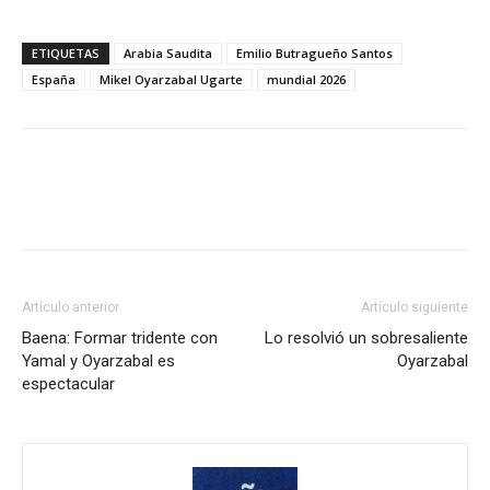
ETIQUETAS
Arabia Saudita
Emilio Butragueño Santos
España
Mikel Oyarzabal Ugarte
mundial 2026
Artículo anterior
Artículo siguiente
Baena: Formar tridente con
Lo resolvió un sobresaliente
Yamal y Oyarzabal es
Oyarzabal
espectacular