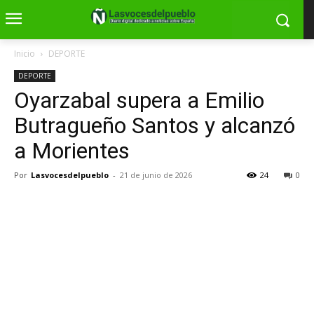
Inicio
DEPORTE
DEPORTE
Oyarzabal supera a Emilio
Butragueño Santos y alcanzó
a Morientes
Por
Lasvocesdelpueblo
-
21 de junio de 2026
24
0