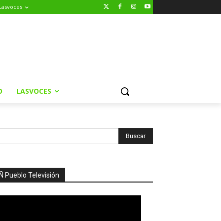
Lasvoces
O
LASVOCES
Ñ Pueblo Televisión