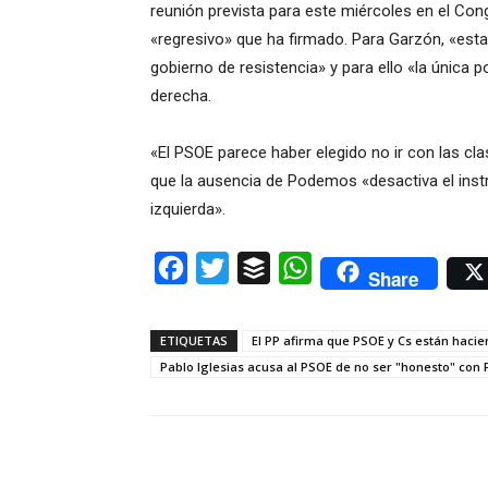
reunión prevista para este miércoles en el Co
«regresivo» que ha firmado. Para Garzón, «estar
gobierno de resistencia» y para ello «la única po
derecha.
«El PSOE parece haber elegido no ir con las cl
que la ausencia de Podemos «desactiva el inst
izquierda».
Facebook
Twitter
Buffer
WhatsApp
Share
ETIQUETAS
El PP afirma que PSOE y Cs están hacie
Pablo Iglesias acusa al PSOE de no ser "honesto" con 