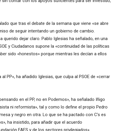
sin contar con los apoyos suficientes para ser investido,
ado que tras el debate de la semana que viene «se abre
so de seguir intentando un gobierno de cambio.
 ha querido dejar claro. Pablo Iglesias ha señalado, en una
PSOE y Ciudadanos supone la «continuidad de las políticas
aber sido «honestos» porque mientras les decían a ellos
a al PP», ha añadido Iglesias, que culpa al PSOE de «cerrar
pensando en el PP, no en Podemos», ha señalado Iñigo
ista ni reformista», tal y como lo define el propio Pedro
mesa y negro en otra. Lo que se ha pactado con C’s es
, ha insistido, para añadir que el acuerdo
Fundación FAES y de los sectores privilegiados».