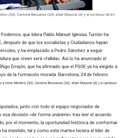
tero (3d), Carolina Bescansa (2d); afael Mayoral (d) y el portavoz de En
Podemos, que lidera Pablo Manuel Iglesias Turrión ha
, después de que los socialistas y Ciudadanos hayan
iércoles, y ha emplazado a Pedro Sánchez a seguir
idura que creen será «fallida». Así lo ha anunciado el
ñigo Errejón, que ha afirmado que el PSOE ya ha elegido a
yo de la formación morada. Barcelona, 24 de febrero
nto a Irene Montero (3d), Carolina Bescansa (2d); afael Mayoral (d) y el portavoz
putados, junto con todo el equipo negociador de
 esa decisión «de forma unánime» tras leer el acuerdo
do, por el momento, la oportunidad histórica de conformar
ha insistido, tal y como este martes hiciera el líder de