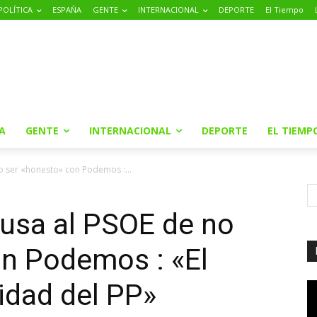
POLÍTICA
ESPAÑA
GENTE
INTERNACIONAL
DEPORTE
El Tiempo
A
GENTE
INTERNACIONAL
DEPORTE
EL TIEMP
no ser «honesto» con Podemos :...
cusa al PSOE de no
on Podemos : «El
idad del PP»