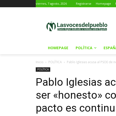
viernes, 7 agosto, 2026
Registrarse
Homepage
HOMEPAGE
POLÍTICA
ESPAÑ
Inicio
POLÍTICA
Pablo Iglesias acusa al PSOE de 
POLÍTICA
Pablo Iglesias a
ser «honesto» c
pacto es continu