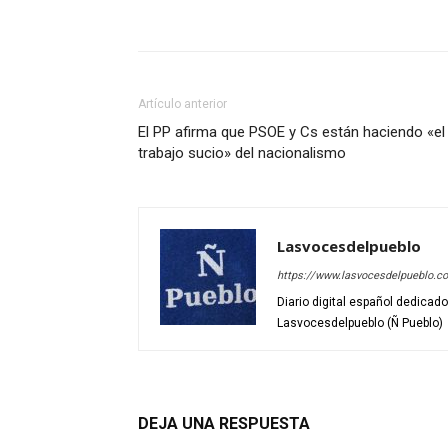
Artículo anterior
El PP afirma que PSOE y Cs están haciendo «el
trabajo sucio» del nacionalismo
Lasvocesdelpueblo
https://www.lasvocesdelpueblo.c
Diario digital español dedicad
Lasvocesdelpueblo (Ñ Pueblo)
DEJA UNA RESPUESTA