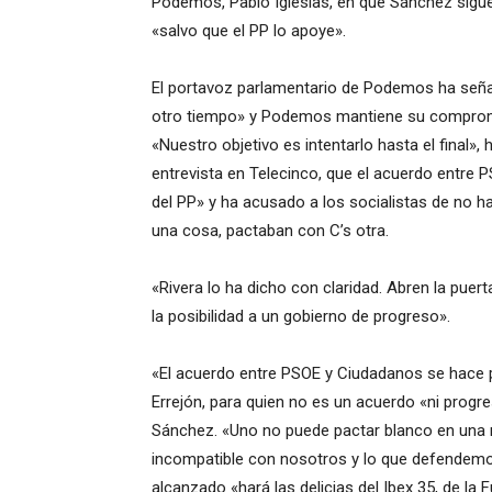
Podemos, Pablo Iglesias, en que Sánchez sigue 
«salvo que el PP lo apoye».
El portavoz parlamentario de Podemos ha señal
otro tiempo» y Podemos mantiene su compromi
«Nuestro objetivo es intentarlo hasta el final»,
entrevista en Telecinco, que el acuerdo entre 
del PP» y ha acusado a los socialistas de no h
una cosa, pactaban con C’s otra.
«Rivera lo ha dicho con claridad. Abren la puert
la posibilidad a un gobierno de progreso».
«El acuerdo entre PSOE y Ciudadanos se hace 
Errejón, para quien no es un acuerdo «ni progres
Sánchez. «Uno no puede pactar blanco en una 
incompatible con nosotros y lo que defendemos»
alcanzado «hará las delicias del Ibex 35, de la 