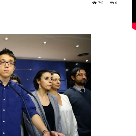
749
0