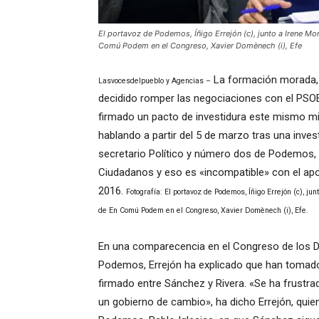
El portavoz de Podemos, Íñigo Errejón (c), junto a Irene Mon
Comú Podem en el Congreso, Xavier Domènech (i), Efe
La formación morada, 
Lasvocesdelpueblo y Agencias –
decidido romper las negociaciones con el PSOE
firmado un pacto de investidura este mismo m
hablando a partir del 5 de marzo tras una invest
secretario Político y número dos de Podemos, Í
Ciudadanos y eso es «incompatible» con el apo
2016.
Fotografía: El portavoz de Podemos, Íñigo Errejón (c), ju
de En Comú Podem en el Congreso, Xavier Domènech (i), Efe.
En una comparecencia en el Congreso de los Di
Podemos, Errejón ha explicado que han tomado
firmado entre Sánchez y Rivera. «Se ha frustra
un gobierno de cambio», ha dicho Errejón, quien 