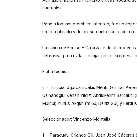
Aun así, el balón se mantuvo en casi toda la s
guaraníes.
Pese a los innumerables intentos, fue un imposi
un complicado y doloroso duelo que lo deja fuer
La salida de Enciso y Galarza, este último en ca
defensiva para evitar encajar un gol sorpresa,
Ficha técnica
0 – Turquía: Ugurcan Cakir, Merih Demiral, Kere
Calhanoglu, Kenan Yildiz, Abdülkerim Bardakci 
Muldur, Yunus Akgun (m.60, Deniz Gul) y Ferdi Ka
Seleccionador: Vincenzo Montella
1 – Paraguay: Orlando Gill, Juan José Cácere