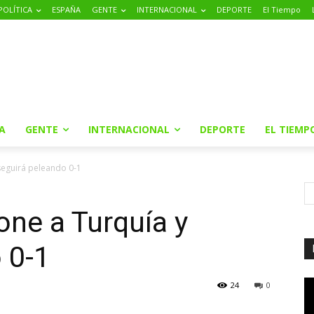
POLÍTICA
ESPAÑA
GENTE
INTERNACIONAL
DEPORTE
El Tiempo
A
GENTE
INTERNACIONAL
DEPORTE
EL TIEMP
seguirá peleando 0-1
ne a Turquía y
 0-1
24
0