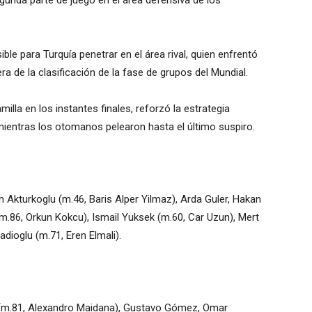
egunda parte de juego en el área defensiva de los
ble para Turquía penetrar en el área rival, quien enfrentó
a de la clasificación de la fase de grupos del Mundial.
milla en los instantes finales, reforzó la estrategia
 mientras los otomanos pelearon hasta el último suspiro.
m Akturkoglu (m.46, Baris Alper Yilmaz), Arda Guler, Hakan
(m.86, Orkun Kokcu), Ismail Yuksek (m.60, Car Uzun), Mert
dioglu (m.71, Eren Elmali).
s (m.81, Alexandro Maidana), Gustavo Gómez, Omar