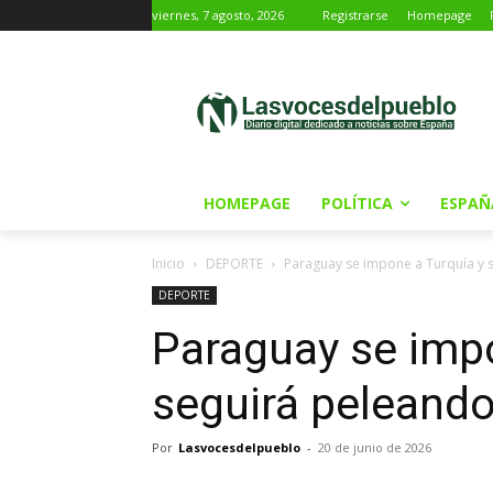
viernes, 7 agosto, 2026
Registrarse
Homepage
HOMEPAGE
POLÍTICA
ESPAÑ
Inicio
DEPORTE
Paraguay se impone a Turquía y 
DEPORTE
Paraguay se impo
seguirá peleando
Por
Lasvocesdelpueblo
-
20 de junio de 2026