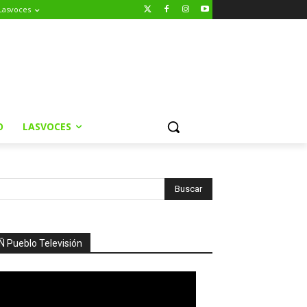
Lasvoces
O
LASVOCES
Ñ Pueblo Televisión