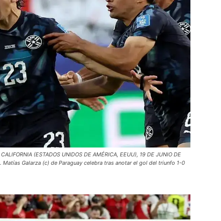
CALIFORNIA (ESTADOS UNIDOS DE AMÉRICA, EEUU), 19 DE JUNIO DE
Matías Galarza (c) de Paraguay celebra tras anotar el gol del triunfo 1-0