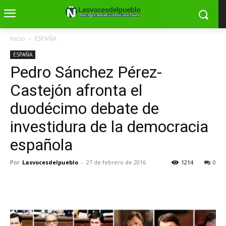
Inicio
ESPAÑA
ESPAÑA
Pedro Sánchez Pérez-
Castejón afronta el
duodécimo debate de
investidura de la democracia
española
Por
Lasvocesdelpueblo
-
27 de febrero de 2016
1214
0