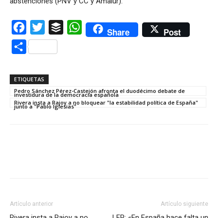
abstenciones (PNV y CC y Amaiur).
Facebook
Twitter
Buffer
WhatsApp
Share
Post
Compartir
ETIQUETAS
Pedro Sánchez Pérez-Castejón afronta el duodécimo debate de
investidura de la democracia española
Rivera insta a Rajoy a no bloquear "la estabilidad política de España"
junto a "Pablo Iglesias"
Artículo anterior
Artículo siguiente
Rivera insta a Rajoy a no
LFP: «En España hace falta un