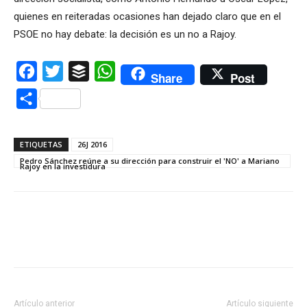
quienes en reiteradas ocasiones han dejado claro que en el
PSOE no hay debate: la decisión es un no a Rajoy.
Facebook
Twitter
Buffer
WhatsApp
Share
Post
Compartir
ETIQUETAS
26J 2016
Pedro Sánchez reúne a su dirección para construir el 'NO' a Mariano
Rajoy en la investidura
Artículo anterior
Artículo siguiente