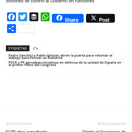
sesiones de control al Gobierno en funciones.
Facebook
Twitter
Buffer
WhatsApp
Share
Post
Compartir
ETIQUETAS
C's
Pedro Sánchez y Pablo Iglesias abren la puerta para retomar el
diálogo para formar un Gobierno
PSOE y PP aprueban iniciativas en defensa de la unidad de España en
el primer Pleno del Congreso
Artículo anterior
Artículo siguiente