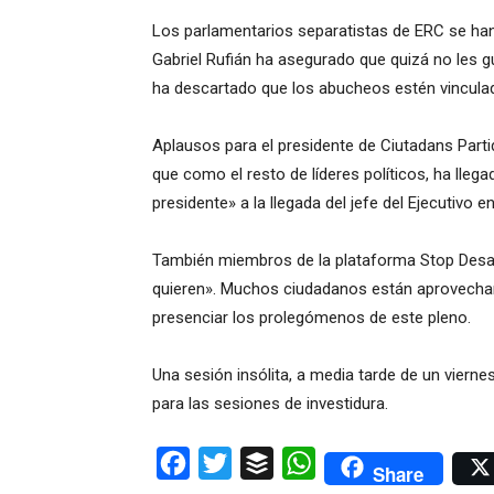
Los parlamentarios separatistas de ERC se han
Gabriel Rufián ha asegurado que quizá no les g
ha descartado que los abucheos estén vinculad
Aplausos para el presidente de Ciutadans Partid
que como el resto de líderes políticos, ha lleg
presidente» a la llegada del jefe del Ejecutivo 
También miembros de la plataforma Stop Desah
quieren». Muchos ciudadanos están aprovechand
presenciar los prolegómenos de este pleno.
Una sesión insólita, a media tarde de un vierne
para las sesiones de investidura.
Facebook
Twitter
Buffer
WhatsApp
Share