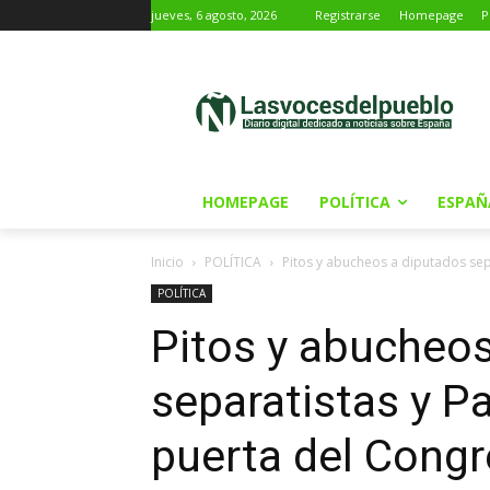
jueves, 6 agosto, 2026
Registrarse
Homepage
P
HOMEPAGE
POLÍTICA
ESPAÑ
Inicio
POLÍTICA
Pitos y abucheos a diputados separ
POLÍTICA
Pitos y abucheos
separatistas y Pa
puerta del Cong