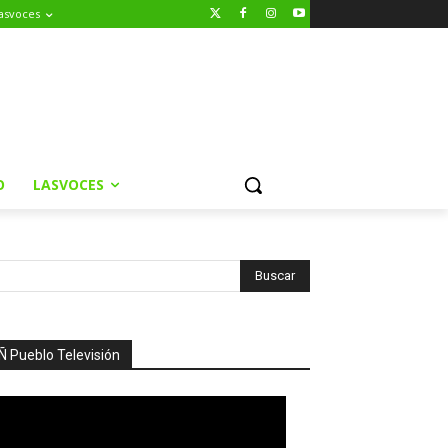
asvoces
O
LASVOCES
Ñ Pueblo Televisión