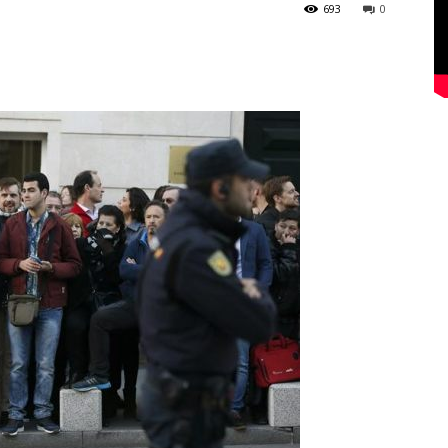
693
0