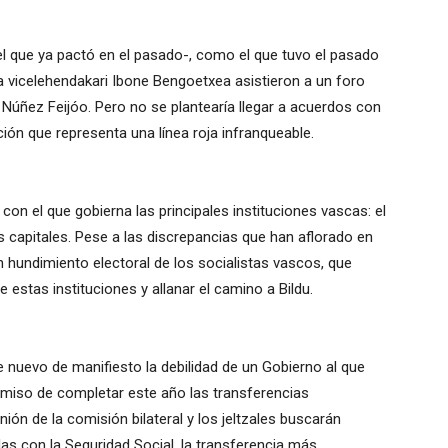
el que ya pactó en el pasado-, como el que tuvo el pasado
a vicelehendakari Ibone Bengoetxea asistieron a un foro
 Núñez Feijóo. Pero no se plantearía llegar a acuerdos con
ión que representa una línea roja infranqueable.
con el que gobierna las principales instituciones vascas: el
s capitales. Pese a las discrepancias que han aflorado en
n hundimiento electoral de los socialistas vascos, que
 estas instituciones y allanar el camino a Bildu.
nuevo de manifiesto la debilidad de un Gobierno al que
so de completar este año las transferencias
nión de la comisión bilateral y los jeltzales buscarán
das con la Seguridad Social, la transferencia más