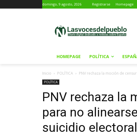
domingo, 9 agosto, 2026
Registrarse
Homepage
HOMEPAGE
POLÍTICA
ESPAÑ
Inicio
POLÍTICA
PNV rechaza la moción de censura
POLÍTICA
PNV rechaza la 
para no alinears
suicidio electora