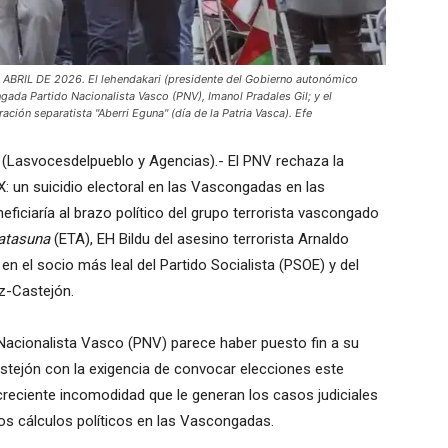
RIL DE 2026. El lehendakari (presidente del Gobierno autonómico
gada Partido Nacionalista Vasco (PNV), Imanol Pradales Gil; y el
ración separatista "Aberri Eguna" (día de la Patria Vasca). Efe
(Lasvocesdelpueblo y Agencias).- El PNV rechaza la
: un suicidio electoral en las Vascongadas en las
ficiaría al brazo político del grupo terrorista vascongado
atasuna
(ETA), EH Bildu del asesino terrorista Arnaldo
n el socio más leal del Partido Socialista (PSOE) y del
z-Castejón.
Nacionalista Vasco (PNV) parece haber puesto fin a su
tejón con la exigencia de convocar elecciones este
creciente incomodidad que le generan los casos judiciales
os cálculos políticos en las Vascongadas.