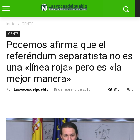
Inicio
GENTE
GENTE
Podemos afirma que el
referéndum separatista no es
una «línea roja» pero es «la
mejor manera»
Por
Lasvocesdelpueblo
-
18 de febrero de 2016
810
0