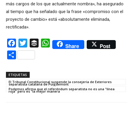
más cargos de los que actualmente nombra», ha asegurado
al tiempo que ha señalado que la frase «compromiso con el
proyecto de cambio» está «absolutamente eliminada,
rectificada».
Facebook
Twitter
Buffer
WhatsApp
Share
Post
Compartir
ETIQUETAS
El Tribunal Constitucional suspende la consejería de Exteriores
separatista catalana de Puigdemont
Podemos afirma que el referéndum separatista no es una "línea
roja" pero es "la mejor manera