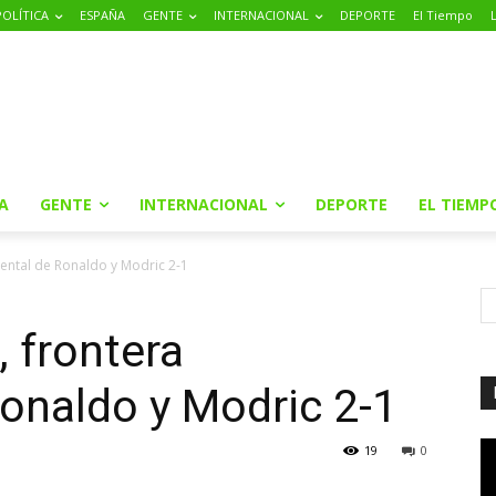
POLÍTICA
ESPAÑA
GENTE
INTERNACIONAL
DEPORTE
El Tiempo
A
GENTE
INTERNACIONAL
DEPORTE
EL TIEMP
mental de Ronaldo y Modric 2-1
, frontera
onaldo y Modric 2-1
19
0