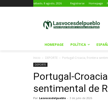
sábado, 8 agosto, 2026
Registrarse
Homepage
HOMEPAGE
POLÍTICA
ESPAÑ
Inicio
DEPORTE
Portugal-Croacia, frontera senti
DEPORTE
Portugal-Croacia
sentimental de R
Por
Lasvocesdelpueblo
-
3 de julio de 2026