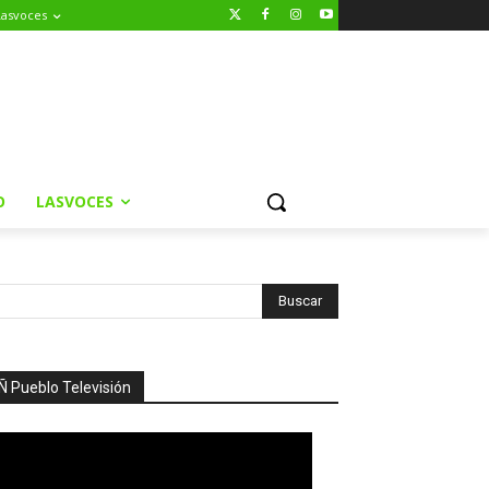
Lasvoces
O
LASVOCES
Ñ Pueblo Televisión