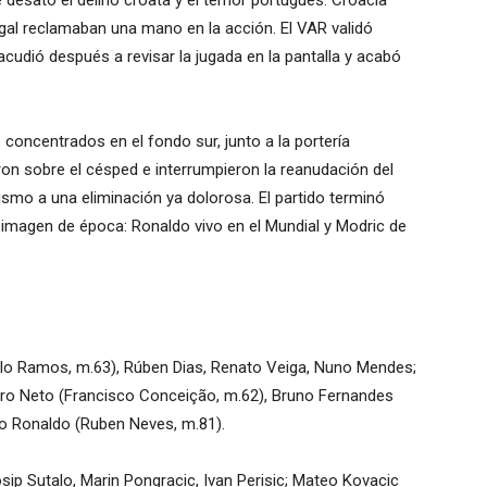
 desató el delirio croata y el temor portugués. Croacia
ugal reclamaban una mano en la acción. El VAR validó
 acudió después a revisar la jugada en la pantalla y acabó
concentrados en el fondo sur, junto a la portería
on sobre el césped e interrumpieron la reanudación del
ismo a una eliminación ya dolorosa. El partido terminó
a imagen de época: Ronaldo vivo en el Mundial y Modric de
alo Ramos, m.63), Rúben Dias, Renato Veiga, Nuno Mendes;
edro Neto (Francisco Conceição, m.62), Bruno Fernandes
no Ronaldo (Ruben Neves, m.81).
osip Sutalo, Marin Pongracic, Ivan Perisic; Mateo Kovacic